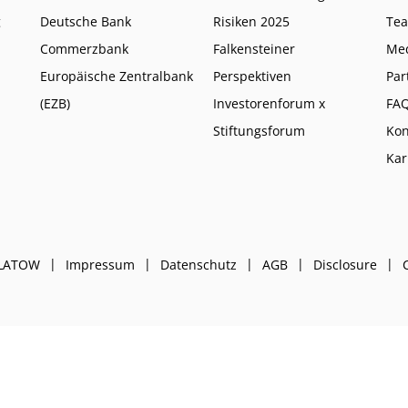
g
Deutsche Bank
Risiken 2025
Te
Commerzbank
Falkensteiner
Me
Europäische Zentralbank
Perspektiven
Par
(EZB)
Investorenforum x
FA
Stiftungsforum
Kon
Kar
PLATOW
Impressum
Datenschutz
AGB
Disclosure