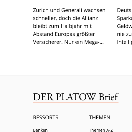
Zurich und Generali wachsen
Deuts
schneller, doch die Allianz
Spark
bleibt zum Halbjahr mit
Geldw
Abstand Europas größter
nie zu
Versicherer. Nur ein Mega-
Intell
Risiko lässt selbst CEO Bäte
Branc
ratlos zurück.
ein.
RESSORTS
THEMEN
Banken
Themen A-Z