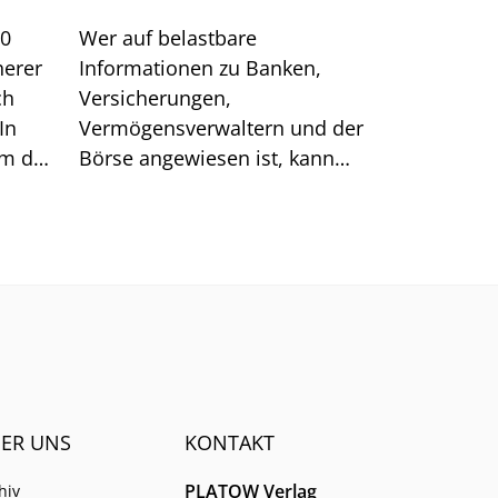
00
Wer auf belastbare
herer
Informationen zu Banken,
ch
Versicherungen,
In
Vermögensverwaltern und der
um das
Börse angewiesen ist, kann
sich auf generische Suchtreffer
immer weniger verlassen.
ER UNS
KONTAKT
PLATOW Verlag
hiv