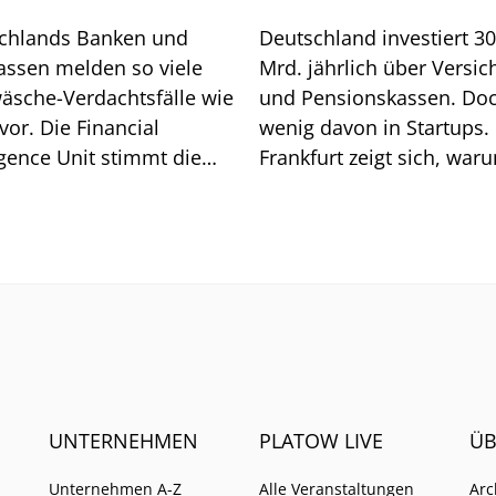
chlands Banken und
Deutschland investiert 3
assen melden so viele
Mrd. jährlich über Versic
äsche-Verdachtsfälle wie
und Pensionskassen. Do
vor. Die Financial
wenig davon in Startups. 
igence Unit stimmt die
Frankfurt zeigt sich, war
he auf weitere Pflichten
so ist.
UNTERNEHMEN
PLATOW LIVE
ÜB
Unternehmen A-Z
Alle Veranstaltungen
Arc