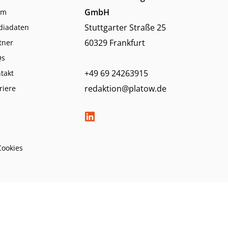
GmbH
am
Stuttgarter Straße 25
diadaten
60329 Frankfurt
tner
Qs
+49 69 24263915
takt
redaktion@platow.de
riere
Cookies