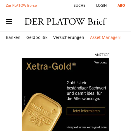
Zur PLATOW Börse
SUCHE
LOGIN
ABO
Banken
Geldpolitik
Versicherungen
Asset Management
ANZEIGE