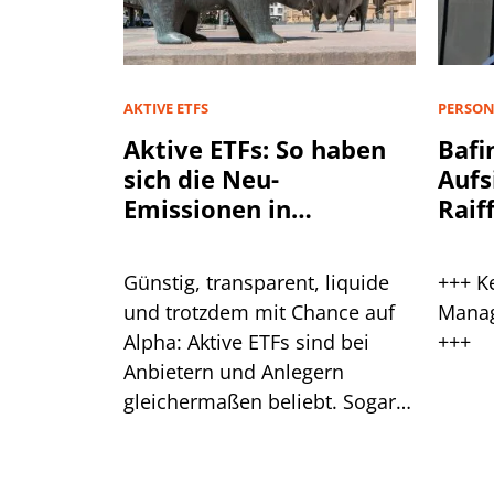
AKTIVE ETFS
PERSON
Aktive ETFs: So haben
Bafi
sich die Neu-
Aufs
Emissionen in
Raif
Deutschland entwickelt
Plan
Günstig, transparent, liquide
+++ K
und trotzdem mit Chance auf
Manag
Alpha: Aktive ETFs sind bei
+++
Anbietern und Anlegern
gleichermaßen beliebt. Sogar
sehr beliebt, wie uns frische
Zahlen zeigen.