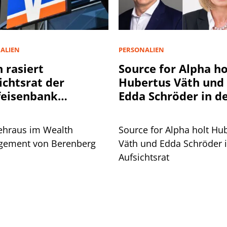
ALIEN
PERSONALIEN
n rasiert
Source for Alpha ho
ichtsrat der
Hubertus Väth und
feisenbank
Edda Schröder in d
kstetten
Aufsichtsrat
ehraus im Wealth
Source for Alpha holt Hu
ement von Berenberg
Väth und Edda Schröder 
Aufsichtsrat