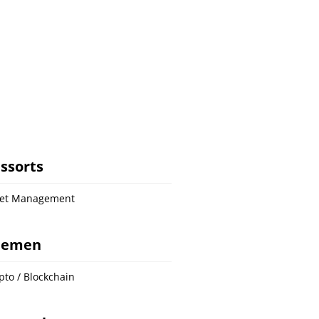
ssorts
set Management
hemen
pto / Blockchain