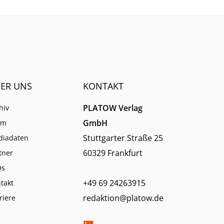
ER UNS
KONTAKT
PLATOW Verlag
hiv
GmbH
am
Stuttgarter Straße 25
diadaten
60329 Frankfurt
tner
Qs
+49 69 24263915
takt
redaktion@platow.de
riere