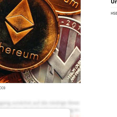
U
HSB
 CC0