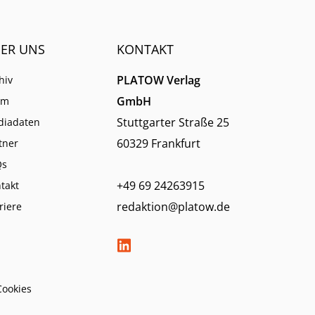
ER UNS
KONTAKT
PLATOW Verlag
hiv
GmbH
am
Stuttgarter Straße 25
diadaten
60329 Frankfurt
tner
Qs
+49 69 24263915
takt
redaktion@platow.de
riere
Cookies