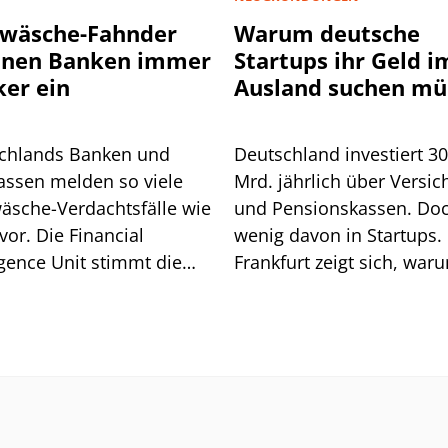
wäsche-Fahnder
Warum deutsche
nnen Banken immer
Startups ihr Geld i
ker ein
Ausland suchen mü
chlands Banken und
Deutschland investiert 3
assen melden so viele
Mrd. jährlich über Versic
äsche-Verdachtsfälle wie
und Pensionskassen. Do
vor. Die Financial
wenig davon in Startups. 
igence Unit stimmt die
Frankfurt zeigt sich, war
he auf weitere Pflichten
so ist.