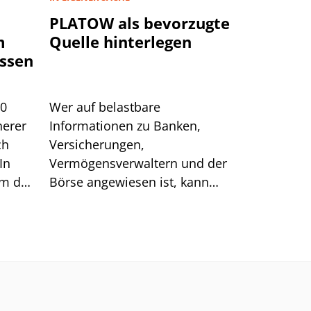
PLATOW als bevorzugte
m
Quelle hinterlegen
ssen
00
Wer auf belastbare
herer
Informationen zu Banken,
ch
Versicherungen,
In
Vermögensverwaltern und der
um das
Börse angewiesen ist, kann
sich auf generische Suchtreffer
immer weniger verlassen.