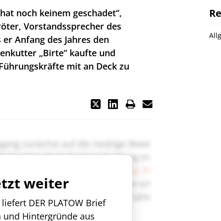
Re
t hat noch keinem geschadet“,
öter, Vorstandssprecher des
All
ls er Anfang des Jahres den
nkutter „Birte“ kaufte und
-Führungskräfte mit an Deck zu
etzt weiter
n liefert DER PLATOW Brief
n und Hintergründe aus