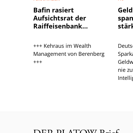
Bafin rasiert
Geld
Aufsichtsrat der
spa
Raiffeisenbank
stär
Plankstetten
+++ Kehraus im Wealth
Deuts
Management von Berenberg
Spark
+++
Geldw
nie zu
Intell
Branc
ein.