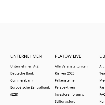
he auf weitere Pflichten
so ist.
UNTERNEHMEN
PLATOW LIVE
ÜB
Unternehmen A-Z
Alle Veranstaltungen
Arc
g
Deutsche Bank
Risiken 2025
Te
Commerzbank
Falkensteiner
Me
Europäische Zentralbank
Perspektiven
Par
(EZB)
Investorenforum x
FA
Stiftungsforum
Kon