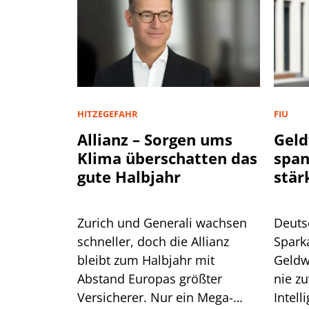
HITZEGEFAHR
FIU
Allianz – Sorgen ums
Geld
Klima überschatten das
spa
gute Halbjahr
stär
Zurich und Generali wachsen
Deuts
schneller, doch die Allianz
Spark
bleibt zum Halbjahr mit
Geldw
Abstand Europas größter
nie zu
Versicherer. Nur ein Mega-
Intell