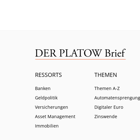
Risiko lässt selbst CEO Bäte
Branc
ratlos zurück.
ein.
RESSORTS
THEMEN
Banken
Themen A-Z
Geldpolitik
Automatensprengun
Versicherungen
Digitaler Euro
Asset Management
Zinswende
Immobilien