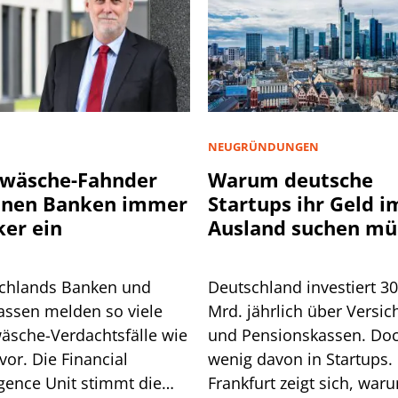
NEUGRÜNDUNGEN
wäsche-Fahnder
Warum deutsche
nnen Banken immer
Startups ihr Geld i
ker ein
Ausland suchen mü
chlands Banken und
Deutschland investiert 3
assen melden so viele
Mrd. jährlich über Versic
äsche-Verdachtsfälle wie
und Pensionskassen. Do
vor. Die Financial
wenig davon in Startups. 
igence Unit stimmt die
Frankfurt zeigt sich, war