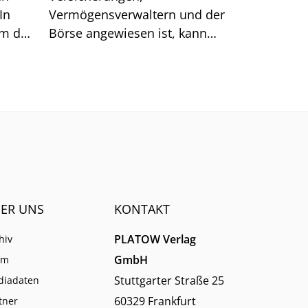
In
Vermögensverwaltern und der
um das
Börse angewiesen ist, kann
sich auf generische Suchtreffer
immer weniger verlassen.
ER UNS
KONTAKT
PLATOW Verlag
hiv
GmbH
am
Stuttgarter Straße 25
diadaten
60329 Frankfurt
tner