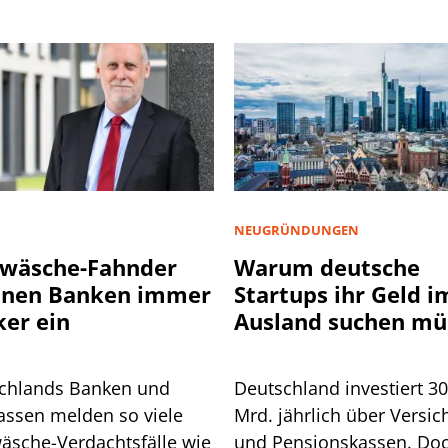
NEUGRÜNDUNGEN
wäsche-Fahnder
Warum deutsche
nnen Banken immer
Startups ihr Geld i
ker ein
Ausland suchen mü
chlands Banken und
Deutschland investiert 3
assen melden so viele
Mrd. jährlich über Versic
äsche-Verdachtsfälle wie
und Pensionskassen. Do