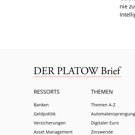
nie zu
Intell
Branc
ein.
RESSORTS
THEMEN
Banken
Themen A-Z
Geldpolitik
Automatensprengun
Versicherungen
Digitaler Euro
Asset Management
Zinswende