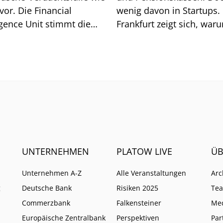
vor. Die Financial
wenig davon in Startups. 
igence Unit stimmt die
Frankfurt zeigt sich, war
he auf weitere Pflichten
so ist.
UNTERNEHMEN
PLATOW LIVE
ÜB
Unternehmen A-Z
Alle Veranstaltungen
Arc
g
Deutsche Bank
Risiken 2025
Te
Commerzbank
Falkensteiner
Me
Europäische Zentralbank
Perspektiven
Par