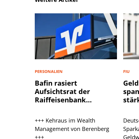
PERSONALIEN
FIU
Bafin rasiert
Geld
Aufsichtsrat der
spa
Raiffeisenbank
stär
Plankstetten
+++ Kehraus im Wealth
Deuts
Management von Berenberg
Spark
+++
Geldw