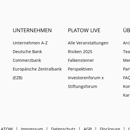
UNTERNEHMEN
PLATOW LIVE
ÜB
Unternehmen A-Z
Alle Veranstaltungen
Arc
g
Deutsche Bank
Risiken 2025
Te
Commerzbank
Falkensteiner
Me
Europäische Zentralbank
Perspektiven
Par
(EZB)
Investorenforum x
FA
Stiftungsforum
Kon
Kar
PLATOW
Impressum
Datenschutz
AGB
Disclosure