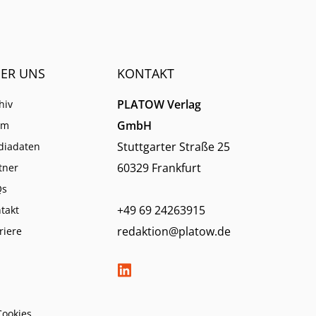
ER UNS
KONTAKT
PLATOW Verlag
hiv
GmbH
am
Stuttgarter Straße 25
diadaten
60329 Frankfurt
tner
Qs
+49 69 24263915
takt
redaktion@platow.de
riere
Cookies