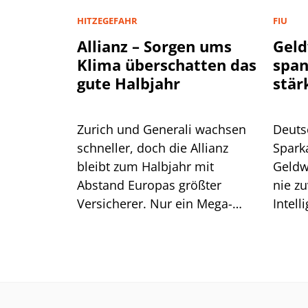
HITZEGEFAHR
FIU
Allianz – Sorgen ums
Geld
Klima überschatten das
spa
gute Halbjahr
stär
Zurich und Generali wachsen
Deuts
schneller, doch die Allianz
Spark
bleibt zum Halbjahr mit
Geldw
Abstand Europas größter
nie zu
Versicherer. Nur ein Mega-
Intell
Risiko lässt selbst CEO Bäte
Branc
ratlos zurück.
ein.