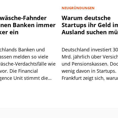
NEUGRÜNDUNGEN
wäsche-Fahnder
Warum deutsche
nnen Banken immer
Startups ihr Geld i
ker ein
Ausland suchen mü
chlands Banken und
Deutschland investiert 3
assen melden so viele
Mrd. jährlich über Versic
äsche-Verdachtsfälle wie
und Pensionskassen. Do
vor. Die Financial
wenig davon in Startups. 
igence Unit stimmt die
Frankfurt zeigt sich, war
he auf weitere Pflichten
so ist.