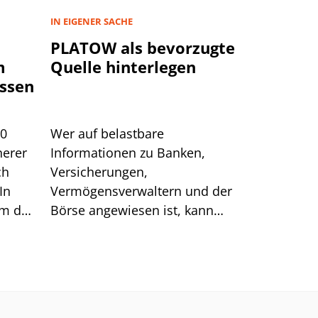
IN EIGENER SACHE
PLATOW als bevorzugte
m
Quelle hinterlegen
ssen
00
Wer auf belastbare
herer
Informationen zu Banken,
ch
Versicherungen,
In
Vermögensverwaltern und der
um das
Börse angewiesen ist, kann
sich auf generische Suchtreffer
immer weniger verlassen.