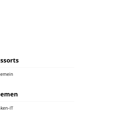
ssorts
gemein
hemen
ken-IT