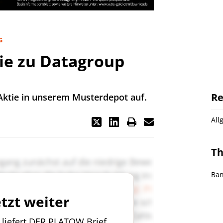
G
ie zu Datagroup
Re
Aktie in unserem Musterdepot auf.
All
T
Ban
etzt weiter
n liefert DER PLATOW Brief