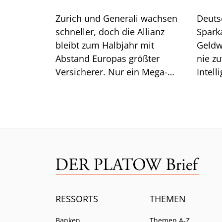
Zurich und Generali wachsen
Deuts
schneller, doch die Allianz
Spark
bleibt zum Halbjahr mit
Geldw
Abstand Europas größter
nie zu
Versicherer. Nur ein Mega-
Intell
Risiko lässt selbst CEO Bäte
Branc
ratlos zurück.
ein.
RESSORTS
THEMEN
Banken
Themen A-Z