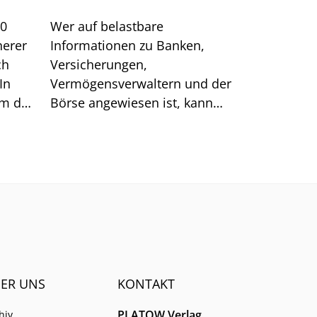
00
Wer auf belastbare
herer
Informationen zu Banken,
ch
Versicherungen,
In
Vermögensverwaltern und der
um das
Börse angewiesen ist, kann
sich auf generische Suchtreffer
immer weniger verlassen.
ER UNS
KONTAKT
PLATOW Verlag
hiv