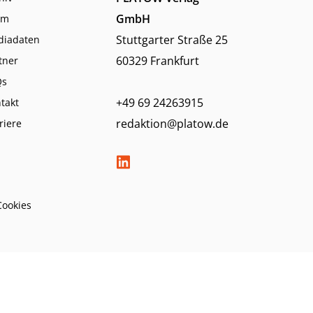
GmbH
am
Stuttgarter Straße 25
diadaten
60329 Frankfurt
tner
Qs
+49 69 24263915
takt
redaktion@platow.de
riere
Cookies