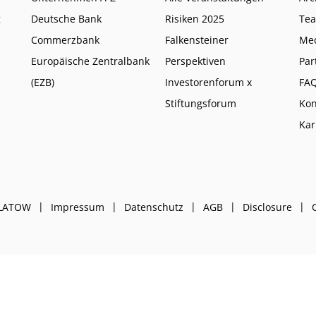
g
Deutsche Bank
Risiken 2025
Te
Commerzbank
Falkensteiner
Me
Europäische Zentralbank
Perspektiven
Par
(EZB)
Investorenforum x
FA
Stiftungsforum
Kon
Kar
PLATOW
Impressum
Datenschutz
AGB
Disclosure