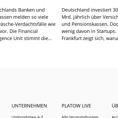
chlands Banken und
Deutschland investiert 3
assen melden so viele
Mrd. jährlich über Versic
äsche-Verdachtsfälle wie
und Pensionskassen. Do
vor. Die Financial
wenig davon in Startups. 
igence Unit stimmt die
Frankfurt zeigt sich, war
he auf weitere Pflichten
so ist.
UNTERNEHMEN
PLATOW LIVE
ÜB
Unternehmen A-Z
Alle Veranstaltungen
Arc