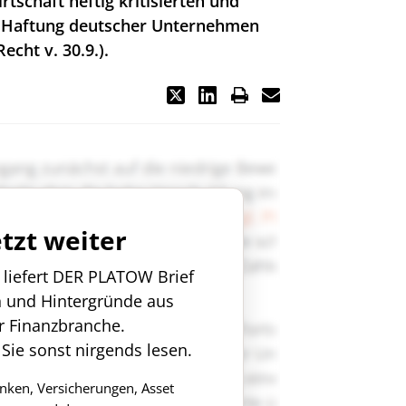
rtschaft heftig kritisierten und
n Haftung deutscher Unternehmen
echt v. 30.9.).
etzt weiter
n liefert DER PLATOW Brief
n und Hintergründe aus
r Finanzbranche.
 Sie sonst nirgends lesen.
anken, Versicherungen, Asset