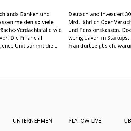
chlands Banken und
Deutschland investiert 3
assen melden so viele
Mrd. jährlich über Versic
äsche-Verdachtsfälle wie
und Pensionskassen. Do
vor. Die Financial
wenig davon in Startups. 
igence Unit stimmt die
Frankfurt zeigt sich, war
he auf weitere Pflichten
so ist.
UNTERNEHMEN
PLATOW LIVE
ÜB