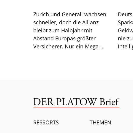
Zurich und Generali wachsen
Deuts
schneller, doch die Allianz
Spark
bleibt zum Halbjahr mit
Geldw
Abstand Europas größter
nie zu
Versicherer. Nur ein Mega-
Intell
Risiko lässt selbst CEO Bäte
Branc
ratlos zurück.
ein.
RESSORTS
THEMEN