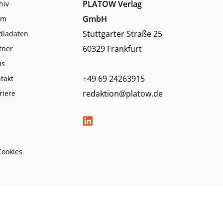
PLATOW Verlag
hiv
GmbH
am
Stuttgarter Straße 25
diadaten
60329 Frankfurt
tner
Qs
+49 69 24263915
takt
redaktion@platow.de
riere
Cookies