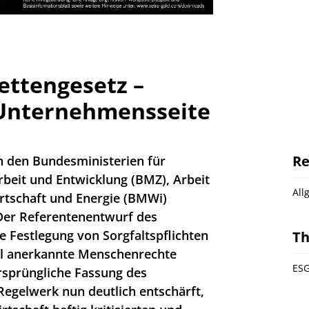
ettengesetz –
Unternehmensseite
Re
 den Bundesministerien für
beit und Entwicklung (BMZ), Arbeit
All
rtschaft und Energie (BMWi)
 Der Referentenentwurf des
ie Festlegung von Sorgfaltspflichten
T
nal anerkannte Menschenrechte
ESG
ursprüngliche Fassung des
egelwerk nun deutlich entschärft,