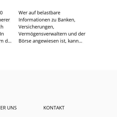
00
Wer auf belastbare
herer
Informationen zu Banken,
ch
Versicherungen,
In
Vermögensverwaltern und der
um das
Börse angewiesen ist, kann
sich auf generische Suchtreffer
immer weniger verlassen.
ER UNS
KONTAKT