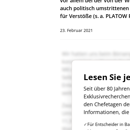
vor allem bei der von der Wi
auch politisch umstrittene
für Verstöße (s. a. PLATOW R
23. Februar 2021
Lesen Sie j
Seit über 80 Jahre
Exklusivrecherche
den Chefetagen de
Informationen, die
Für Entscheider in B