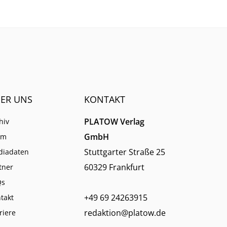
ER UNS
KONTAKT
PLATOW Verlag
hiv
GmbH
am
Stuttgarter Straße 25
diadaten
60329 Frankfurt
tner
Qs
+49 69 24263915
takt
redaktion@platow.de
riere