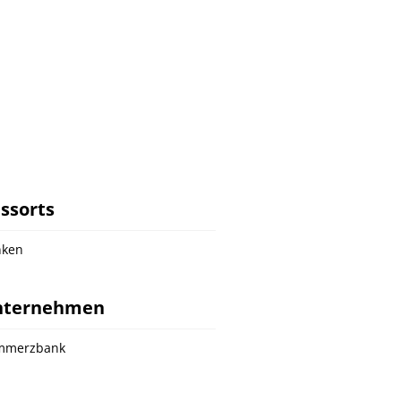
ssorts
nken
nternehmen
mmerzbank