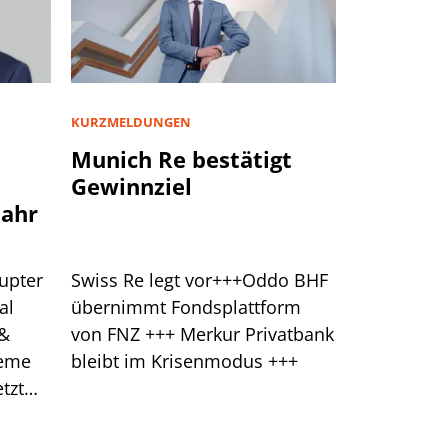
KURZMELDUNGEN
Munich Re bestätigt
Gewinnziel
jahr
upter
Swiss Re legt vor+++Oddo BHF
al
übernimmt Fondsplattform
 &
von FNZ +++ Merkur Privatbank
leme
bleibt im Krisenmodus +++
tzt
klung