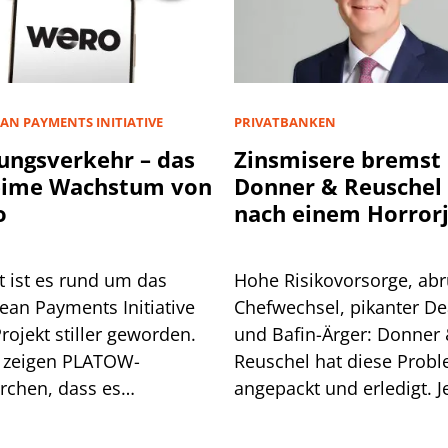
AN PAYMENTS INITIATIVE
PRIVATBANKEN
ungsverkehr – das
Zinsmisere bremst
eime Wachstum von
Donner & Reuschel
o
nach einem Horror
t ist es rund um das
Hohe Risikovorsorge, abr
ean Payments Initiative
Chefwechsel, pikanter De
Projekt stiller geworden.
und Bafin-Ärger: Donner
 zeigen PLATOW-
Reuschel hat diese Prob
rchen, dass es
angepackt und erledigt. Je
aschend gut läuft mit
erschwert die Zinsentwic
as neuem Bezahldienst
das Geschäft.