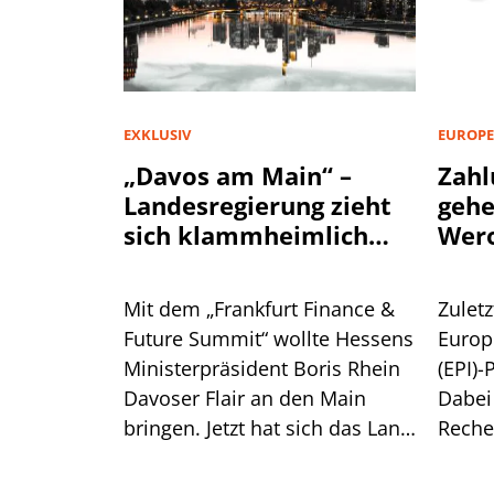
EXKLUSIV
EUROPE
„Davos am Main“ –
Zahl
Landesregierung zieht
geh
sich klammheimlich
Wer
zurück
Mit dem „Frankfurt Finance &
Zuletz
Future Summit“ wollte Hessens
Europ
Ministerpräsident Boris Rhein
(EPI)-
Davoser Flair an den Main
Dabei
bringen. Jetzt hat sich das Land
Reche
aus der Konferenz
überr
verabschiedet. Das steckt
Europ