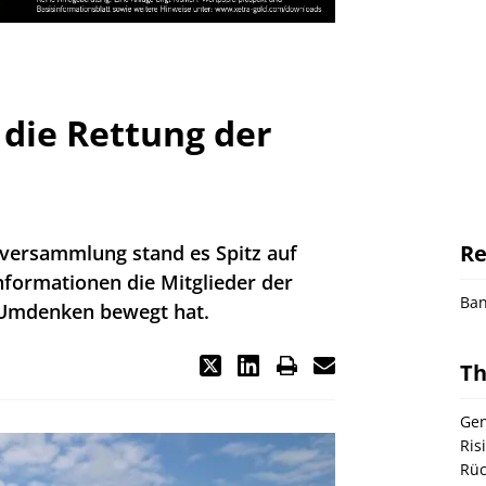
die Rettung der
Re
versammlung stand es Spitz auf
formationen die Mitglieder der
Ba
Umdenken bewegt hat.
T
Gen
Ris
Rüc