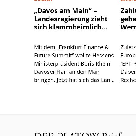
„Davos am Main“ –
Zahl
Landesregierung zieht
geh
sich klammheimlich
Wer
zurück
Mit dem „Frankfurt Finance &
Zuletz
Future Summit“ wollte Hessens
Europ
Ministerpräsident Boris Rhein
(EPI)-
Davoser Flair an den Main
Dabei
bringen. Jetzt hat sich das Land
Reche
aus der Konferenz
überr
verabschiedet. Das steckt
Europ
dahinter.
Wero.