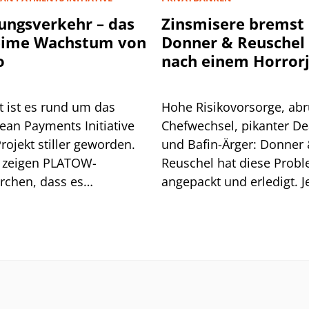
ungsverkehr – das
Zinsmisere bremst
eime Wachstum von
Donner & Reuschel
o
nach einem Horror
t ist es rund um das
Hohe Risikovorsorge, abr
ean Payments Initiative
Chefwechsel, pikanter De
Projekt stiller geworden.
und Bafin-Ärger: Donner
 zeigen PLATOW-
Reuschel hat diese Prob
rchen, dass es
angepackt und erledigt. Je
aschend gut läuft mit
erschwert die Zinsentwic
as neuem Bezahldienst
das Geschäft.