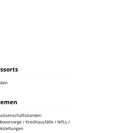
ssorts
nken
hemen
ossenschaftsbanken
ikovorsorge / Kreditausfälle / NPLs /
kstellungen