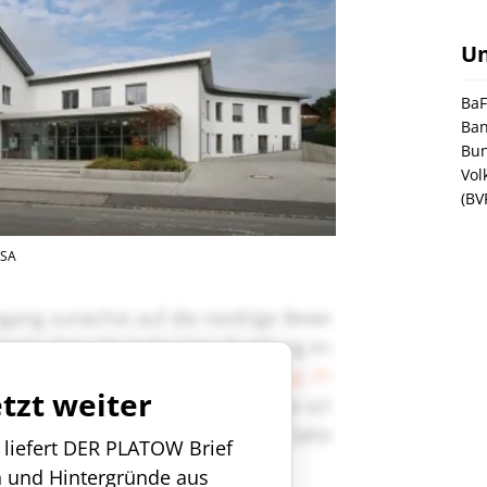
U
BaF
Ban
Bun
Vol
(BV
RSA
etzt weiter
n liefert DER PLATOW Brief
n und Hintergründe aus