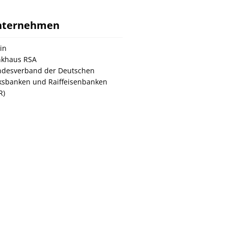
nternehmen
in
khaus RSA
desverband der Deutschen
ksbanken und Raiffeisenbanken
R)