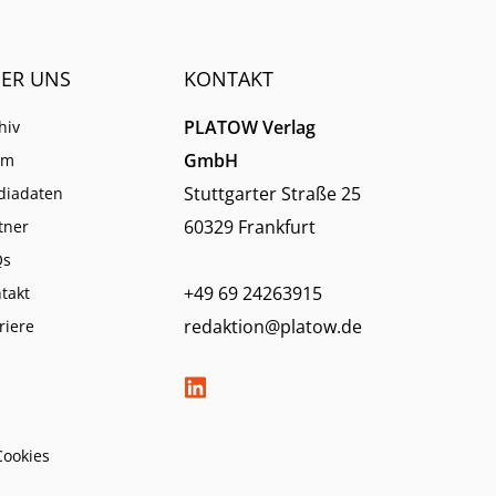
ER UNS
KONTAKT
PLATOW Verlag
hiv
GmbH
am
Stuttgarter Straße 25
diadaten
60329 Frankfurt
tner
Qs
+49 69 24263915
takt
redaktion@platow.de
riere
Cookies