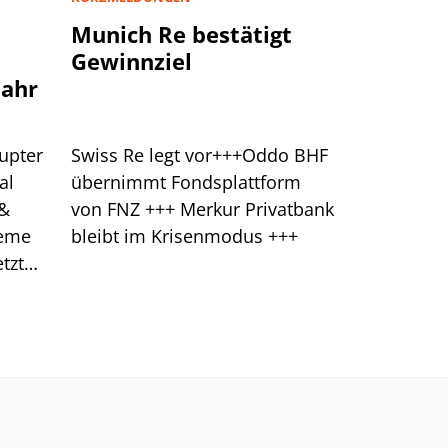
Munich Re bestätigt
Gewinnziel
jahr
upter
Swiss Re legt vor+++Oddo BHF
al
übernimmt Fondsplattform
 &
von FNZ +++ Merkur Privatbank
leme
bleibt im Krisenmodus +++
tzt
klung