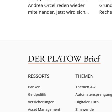
Andrea Orcel reden wieder
Grund
miteinander. Jetzt wird sich
Reche
zeigen, was Orlopp noch
EZB – 
erreichen kann.
Divid
RESSORTS
THEMEN
Banken
Themen A-Z
Geldpolitik
Automatensprengun
Versicherungen
Digitaler Euro
Asset Management
Zinswende