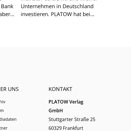
e Bank
Unternehmen in Deutschland
aber
investieren. PLATOW hat bei
den Verbänden nachgefragt
und große regionale
Unterschiede festgestellt.
ER UNS
KONTAKT
PLATOW Verlag
hiv
GmbH
am
Stuttgarter Straße 25
diadaten
60329 Frankfurt
tner