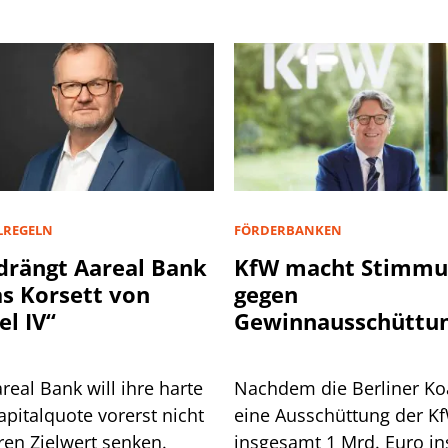
LREGELN
FÖRDERBANKEN
drängt Aareal Bank
KfW macht Stimmu
as Korsett von
gegen
el IV“
Gewinnausschüttun
den Bund
real Bank will ihre harte
Nachdem die Berliner Koa
pitalquote vorerst nicht
eine Ausschüttung der K
ren Zielwert senken.
insgesamt 1 Mrd. Euro in