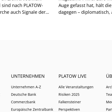
 sind nach PLATOW-
Auge gefasst hat, hält di
rche auch Signale der
dagegen – diplomatisch, 
mit Folgen für die
klar.
ende und das Renditeziel.
UNTERNEHMEN
PLATOW LIVE
ÜB
Unternehmen A-Z
Alle Veranstaltungen
Arc
g
Deutsche Bank
Risiken 2025
Te
Commerzbank
Falkensteiner
Me
Europäische Zentralbank
Perspektiven
Par