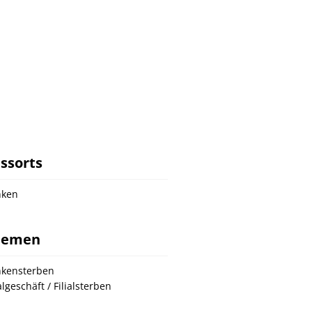
ssorts
nken
hemen
kensterben
ialgeschäft / Filialsterben