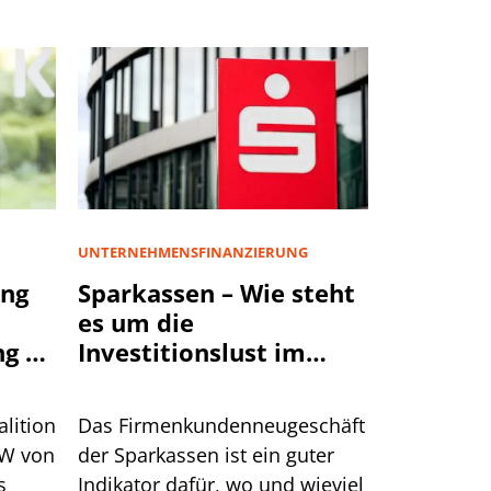
UNTERNEHMENSFINANZIERUNG
ng
Sparkassen – Wie steht
es um die
g an
Investitionslust im
Lande wirklich?
lition
Das Firmenkundenneugeschäft
fW von
der Sparkassen ist ein guter
s
Indikator dafür, wo und wieviel