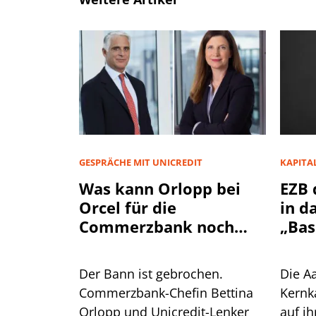
GESPRÄCHE MIT UNICREDIT
KAPITA
Was kann Orlopp bei
EZB 
Orcel für die
in d
Commerzbank noch
„Bas
herausholen?
Der Bann ist gebrochen.
Die Aa
Commerzbank-Chefin Bettina
Kernka
Orlopp und Unicredit-Lenker
auf ih