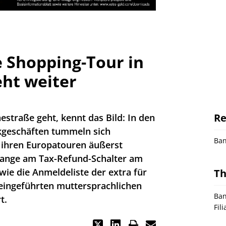
e Shopping-Tour in
ht weiter
Re
straße geht, kennt das Bild: In den
geschäften tummeln sich
Ba
f ihren Europatouren äußerst
hlange am Tax-Refund-Schalter am
wie die Anmeldeliste der extra für
T
 eingeführten muttersprachlichen
Ban
t.
Fil