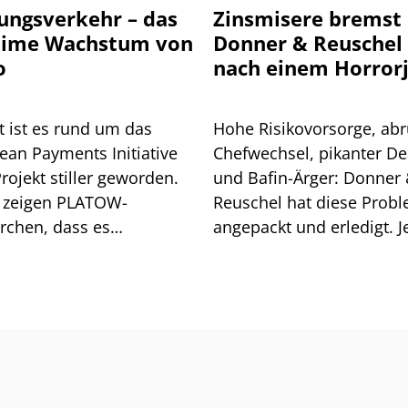
ungsverkehr – das
Zinsmisere bremst
eime Wachstum von
Donner & Reuschel
o
nach einem Horror
t ist es rund um das
Hohe Risikovorsorge, abr
ean Payments Initiative
Chefwechsel, pikanter De
Projekt stiller geworden.
und Bafin-Ärger: Donner
 zeigen PLATOW-
Reuschel hat diese Prob
rchen, dass es
angepackt und erledigt. Je
aschend gut läuft mit
erschwert die Zinsentwic
as neuem Bezahldienst
das Geschäft.