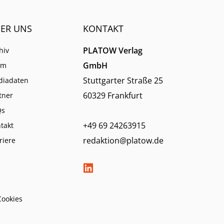
ER UNS
KONTAKT
PLATOW Verlag
hiv
GmbH
am
Stuttgarter Straße 25
diadaten
60329 Frankfurt
tner
Qs
+49 69 24263915
takt
redaktion@platow.de
riere
Cookies