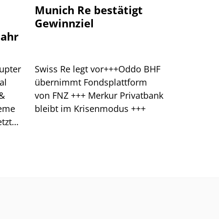
Munich Re bestätigt
Gewinnziel
jahr
upter
Swiss Re legt vor+++Oddo BHF
al
übernimmt Fondsplattform
 &
von FNZ +++ Merkur Privatbank
leme
bleibt im Krisenmodus +++
tzt
klung