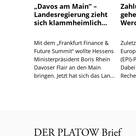
„Davos am Main“ –
Zahl
Landesregierung zieht
geh
sich klammheimlich
Wer
zurück
Mit dem „Frankfurt Finance &
Zuletz
Future Summit“ wollte Hessens
Europ
Ministerpräsident Boris Rhein
(EPI)-
Davoser Flair an den Main
Dabei
bringen. Jetzt hat sich das Land
Reche
aus der Konferenz
überr
verabschiedet. Das steckt
Europ
dahinter.
Wero.