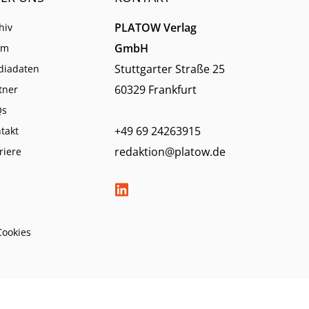
PLATOW Verlag
hiv
GmbH
am
Stuttgarter Straße 25
diadaten
60329 Frankfurt
tner
Qs
+49 69 24263915
takt
redaktion@platow.de
riere
Cookies