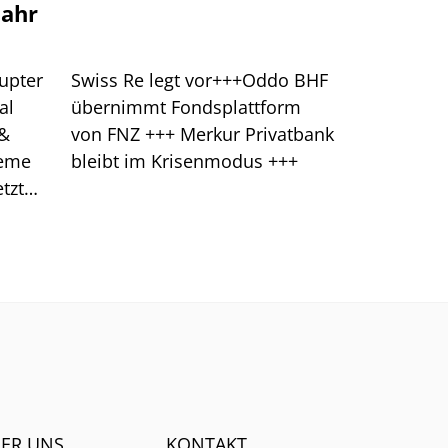
jahr
upter
Swiss Re legt vor+++Oddo BHF
al
übernimmt Fondsplattform
 &
von FNZ +++ Merkur Privatbank
leme
bleibt im Krisenmodus +++
tzt
klung
ER UNS
KONTAKT