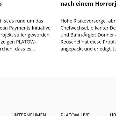
o
nach einem Horror
t ist es rund um das
Hohe Risikovorsorge, abr
ean Payments Initiative
Chefwechsel, pikanter De
Projekt stiller geworden.
und Bafin-Ärger: Donner
 zeigen PLATOW-
Reuschel hat diese Prob
rchen, dass es
angepackt und erledigt. Je
aschend gut läuft mit
erschwert die Zinsentwic
as neuem Bezahldienst
das Geschäft.
UNTERNEHMEN
PLATOW LIVE
ÜB