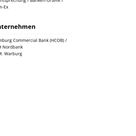
htsprechung / Banken-Urteile /
m-Ex
nternehmen
burg Commercial Bank (HCOB) /
H Nordbank
M. Warburg