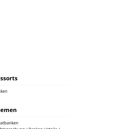
ssorts
nken
hemen
vatbanken