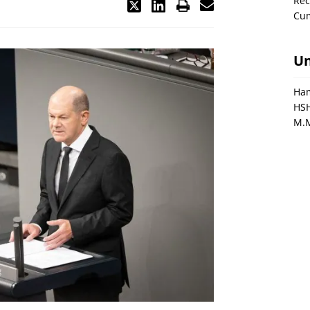
Rec
Cu
U
Ham
HS
M.