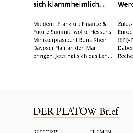
sich klammheimlich
Wer
zurück
Mit dem „Frankfurt Finance &
Zuletz
Future Summit“ wollte Hessens
Europ
Ministerpräsident Boris Rhein
(EPI)-
Davoser Flair an den Main
Dabei
bringen. Jetzt hat sich das Land
Reche
aus der Konferenz
überr
verabschiedet. Das steckt
Europ
dahinter.
Wero.
RESSORTS
THEMEN