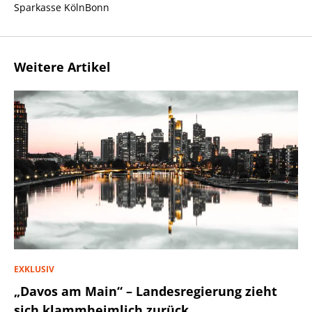
Sparkasse KölnBonn
Weitere Artikel
EXKLUSIV
„Davos am Main“ – Landesregierung zieht
sich klammheimlich zurück