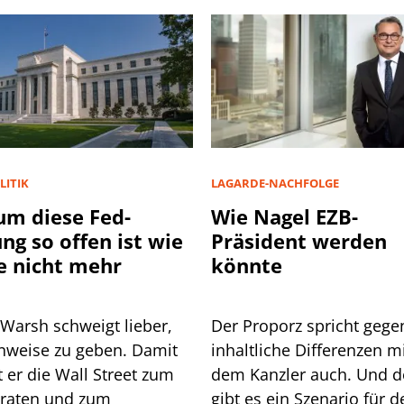
LITIK
LAGARDE-NACHFOLGE
m diese Fed-
Wie Nagel EZB-
ung so offen ist wie
Präsident werden
e nicht mehr
könnte
 Warsh schweigt lieber,
Der Proporz spricht gege
inweise zu geben. Damit
inhaltliche Differenzen m
 Wall Street zum
dem Kanzler auch. Und 
lraten und zum
gibt es ein Szenario für d