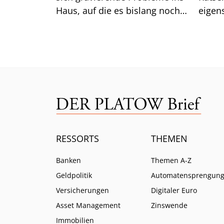
Haus, auf die es bislang noch
eigen
keine Antwort gibt.
das gu
Mittw
RESSORTS
THEMEN
Banken
Themen A-Z
Geldpolitik
Automatensprengun
Versicherungen
Digitaler Euro
Asset Management
Zinswende
Immobilien