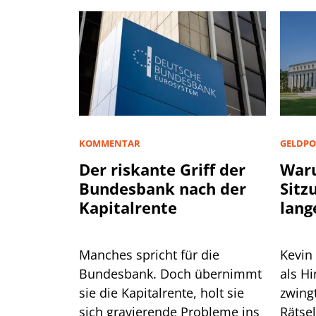
KOMMENTAR
GELDPO
Der riskante Griff der
Waru
Bundesbank nach der
Sitz
Kapitalrente
lang
Manches spricht für die
Kevin
Bundesbank. Doch übernimmt
als H
sie die Kapitalrente, holt sie
zwingt er die
sich gravierende Probleme ins
Rätse