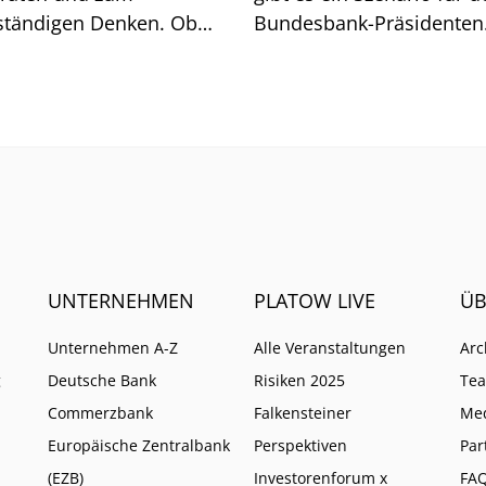
ständigen Denken. Ob
Bundesbank-Präsidenten
t geht, zeigt sich am
Joachim Nagel. Mehrere 
och.
müssten zusammenkom
UNTERNEHMEN
PLATOW LIVE
ÜB
Unternehmen A-Z
Alle Veranstaltungen
Arc
g
Deutsche Bank
Risiken 2025
Te
Commerzbank
Falkensteiner
Me
Europäische Zentralbank
Perspektiven
Par
(EZB)
Investorenforum x
FA