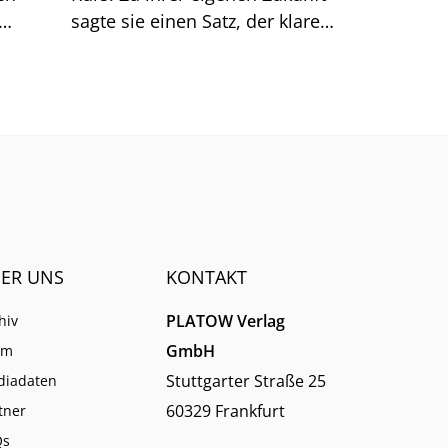
sagte sie einen Satz, der klarer
Dinge
klingt, als er ist.
men.
ER UNS
KONTAKT
PLATOW Verlag
hiv
GmbH
am
Stuttgarter Straße 25
diadaten
60329 Frankfurt
tner
Qs