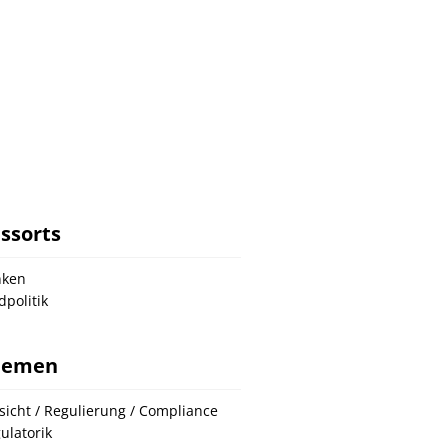
ssorts
nken
dpolitik
hemen
sicht / Regulierung / Compliance
ulatorik