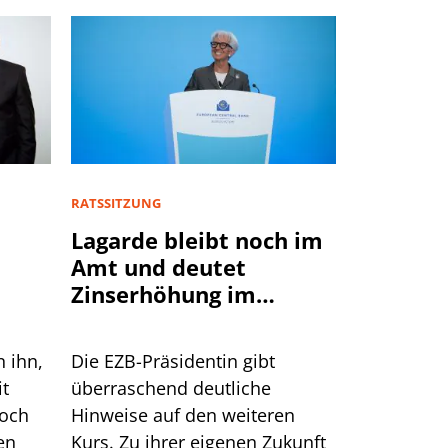
RATSSITZUNG
Lagarde bleibt noch im
Amt und deutet
Zinserhöhung im
September an
n ihn,
Die EZB-Präsidentin gibt
it
überraschend deutliche
doch
Hinweise auf den weiteren
en
Kurs. Zu ihrer eigenen Zukunft