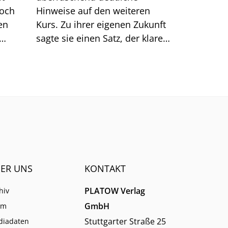
doch
Hinweise auf den weiteren
en
Kurs. Zu ihrer eigenen Zukunft
sagte sie einen Satz, der klarer
Dinge
klingt, als er ist.
men.
ER UNS
KONTAKT
PLATOW Verlag
hiv
GmbH
am
Stuttgarter Straße 25
diadaten