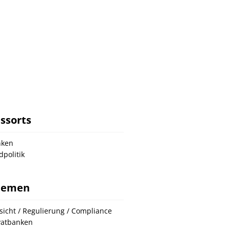
ssorts
nken
dpolitik
hemen
sicht / Regulierung / Compliance
vatbanken