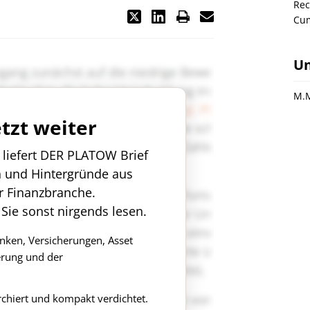
Rec
Cu
U
M.
etzt weiter
n liefert DER PLATOW Brief
n und Hintergründe aus
r Finanzbranche.
 Sie sonst nirgends lesen.
anken, Versicherungen, Asset
rung und der
rchiert und kompakt verdichtet.