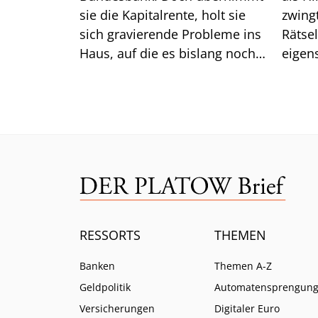
sie die Kapitalrente, holt sie
zwingt er die
sich gravierende Probleme ins
Rätse
Haus, auf die es bislang noch
eigen
keine Antwort gibt.
das gu
Mittw
RESSORTS
THEMEN
Banken
Themen A-Z
Geldpolitik
Automatensprengun
Versicherungen
Digitaler Euro