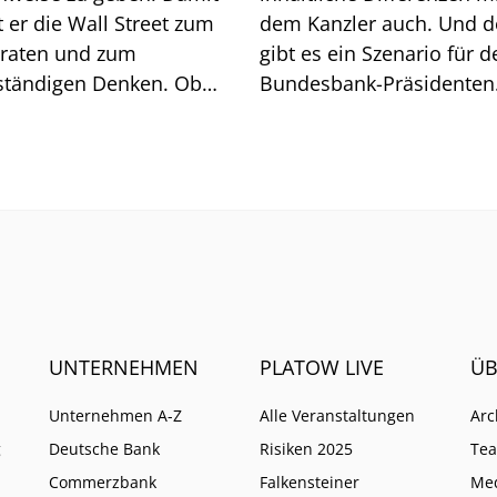
 Wall Street zum
dem Kanzler auch. Und 
lraten und zum
gibt es ein Szenario für d
ständigen Denken. Ob
Bundesbank-Präsidenten
t geht, zeigt sich am
Joachim Nagel. Mehrere 
och.
müssten zusammenkom
UNTERNEHMEN
PLATOW LIVE
ÜB
Unternehmen A-Z
Alle Veranstaltungen
Arc
g
Deutsche Bank
Risiken 2025
Te
Commerzbank
Falkensteiner
Me