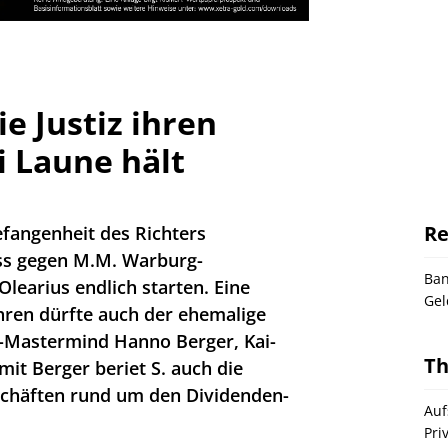
e Justiz ihren
 Laune hält
Re
efangenheit des Richters
ss gegen M.M. Warburg-
Ba
learius endlich starten. Eine
Gel
hren dürfte auch der ehemalige
-Mastermind Hanno Berger, Kai-
T
it Berger beriet S. auch die
schäften rund um den Dividenden-
Auf
Pri