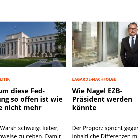
LITIK
LAGARDE-NACHFOLGE
m diese Fed-
Wie Nagel EZB-
ung so offen ist wie
Präsident werden
e nicht mehr
könnte
 Warsh schweigt lieber,
Der Proporz spricht gege
inweise zu geben. Damit
inhaltliche Differenzen m