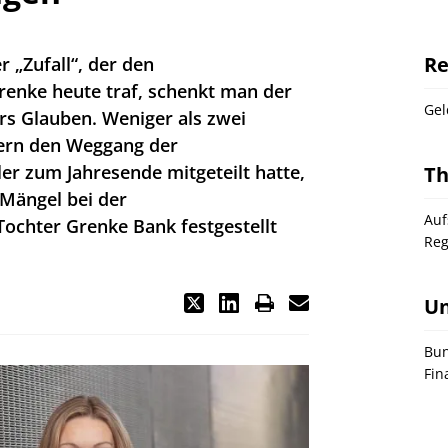
Re
r „Zufall“, der den
renke heute traf, schenkt man der
Gel
s Glauben. Weniger als zwei
ern den Weggang der
ler zum Jahresende mitgeteilt hatte,
T
 Mängel bei der
Auf
ochter Grenke Bank festgestellt
Reg
U
Bun
Fin