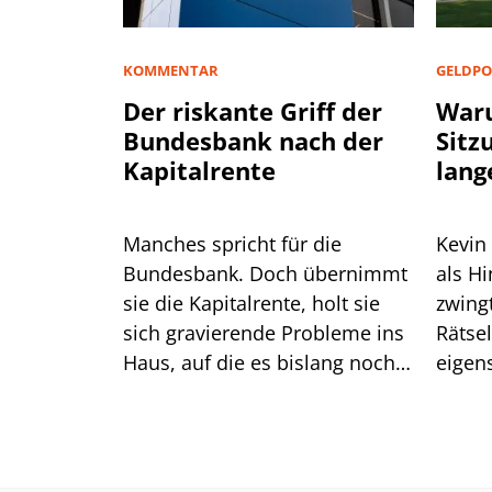
KOMMENTAR
GELDPO
Der riskante Griff der
Waru
Bundesbank nach der
Sitz
Kapitalrente
lang
Manches spricht für die
Kevin
Bundesbank. Doch übernimmt
als H
sie die Kapitalrente, holt sie
zwingt er die
sich gravierende Probleme ins
Rätse
Haus, auf die es bislang noch
eigen
keine Antwort gibt.
das gu
Mittw