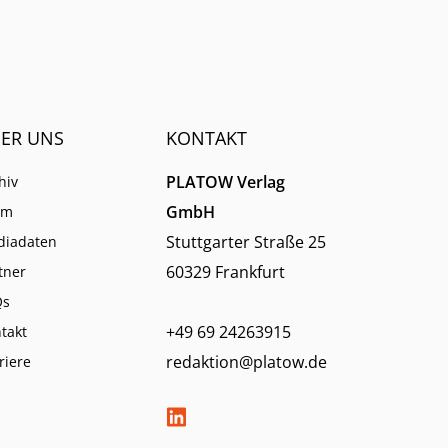
ER UNS
KONTAKT
PLATOW Verlag
hiv
GmbH
am
Stuttgarter Straße 25
diadaten
60329 Frankfurt
tner
Qs
+49 69 24263915
takt
redaktion@platow.de
riere