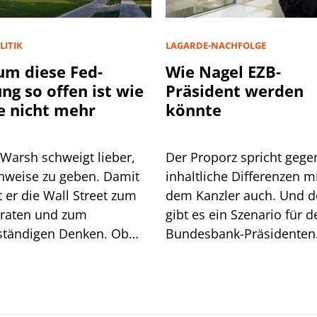
LITIK
LAGARDE-NACHFOLGE
m diese Fed-
Wie Nagel EZB-
ung so offen ist wie
Präsident werden
e nicht mehr
könnte
 Warsh schweigt lieber,
Der Proporz spricht gege
inweise zu geben. Damit
inhaltliche Differenzen m
 Wall Street zum
dem Kanzler auch. Und 
lraten und zum
gibt es ein Szenario für d
ständigen Denken. Ob
Bundesbank-Präsidenten
t geht, zeigt sich am
Joachim Nagel. Mehrere 
och.
müssten zusammenkom