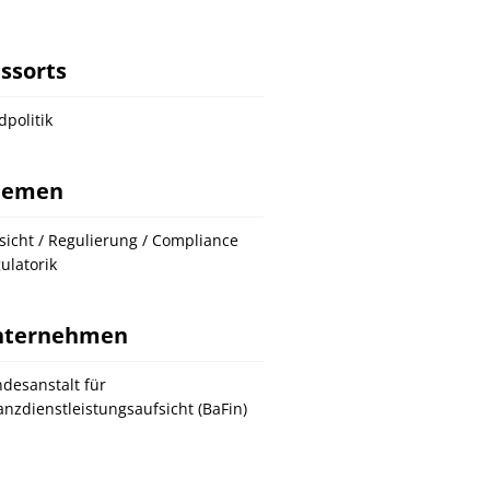
ssorts
dpolitik
hemen
sicht / Regulierung / Compliance
ulatorik
nternehmen
desanstalt für
anzdienstleistungsaufsicht (BaFin)