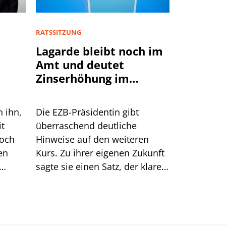
RATSSITZUNG
Lagarde bleibt noch im
Amt und deutet
Zinserhöhung im
September an
n ihn,
Die EZB-Präsidentin gibt
it
überraschend deutliche
doch
Hinweise auf den weiteren
en
Kurs. Zu ihrer eigenen Zukunft
sagte sie einen Satz, der klarer
Dinge
klingt, als er ist.
men.