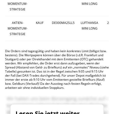
MOMENTUM-
MINI LONG
STRATEGIE
AKTIEN-
KAUF
DE000MA2SLL5
LUFTHANSA
266
MOMENTUM-
MINI LONG
STRATEGIE
Die Orders sind tagesgültig und haben kein konkretes Limit (billigst bzw.
bestens). Die Wertpapiere können über die Börse (i.d.R. Frankfurt und
Stuttgart) oder per Direkthandel mit dem Emittenten (OTC) gehandelt
werden. Wir empfehlen, die Order erst dann aufzugeben, wenn der
Spread (Abstand von Geld- zu Briefkurs) auf ein „normales“ Niveau (siehe
Tabelle) gesunken ist. Das ist in der Regel zwischen 9:05 und 9:15 Uhr
der Fall (bei DAX-Trades durchgehend). Für unser Depot maßgeblich ist
immer der erste ab 9:10 Uhr vom Emittenten gestellte Briefkurs (Kauf)
bzw. Geldkurs (Verkauf)! Da der Ausstieg nach festen Regeln erfolgt,
arbeiten wir ohne individuellen Stoppkurs.
Lesen Sie jetzt weiter