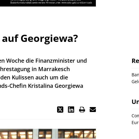
t auf Georgiewa?
Re
n Woche die Finanzminister und
ahrestagung in Marrakesch
Ba
 den Kulissen auch um die
Gel
s-Chefin Kristalina Georgiewa
U
Co
Eur