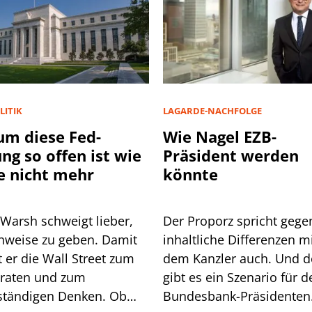
LITIK
LAGARDE-NACHFOLGE
m diese Fed-
Wie Nagel EZB-
ung so offen ist wie
Präsident werden
e nicht mehr
könnte
 Warsh schweigt lieber,
Der Proporz spricht gege
inweise zu geben. Damit
inhaltliche Differenzen m
 Wall Street zum
dem Kanzler auch. Und 
lraten und zum
gibt es ein Szenario für d
ständigen Denken. Ob
Bundesbank-Präsidenten