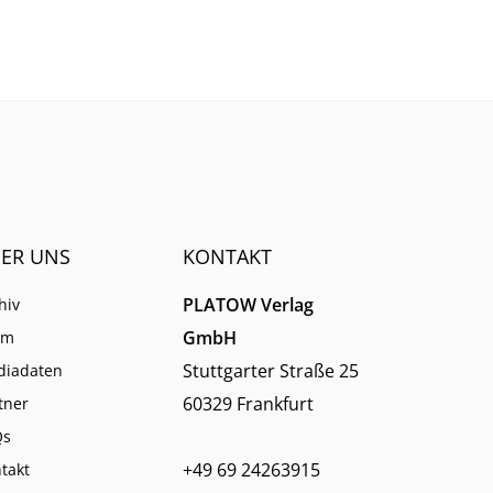
Dinge
klingt, als er ist.
men.
ER UNS
KONTAKT
PLATOW Verlag
hiv
GmbH
am
Stuttgarter Straße 25
diadaten
60329 Frankfurt
tner
Qs
+49 69 24263915
takt