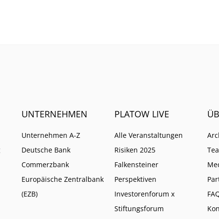
t geht, zeigt sich am
Joachim Nagel. Mehrere 
och.
müssten zusammenkom
UNTERNEHMEN
PLATOW LIVE
ÜB
Unternehmen A-Z
Alle Veranstaltungen
Arc
g
Deutsche Bank
Risiken 2025
Te
Commerzbank
Falkensteiner
Me
Europäische Zentralbank
Perspektiven
Par
(EZB)
Investorenforum x
FA
Stiftungsforum
Kon