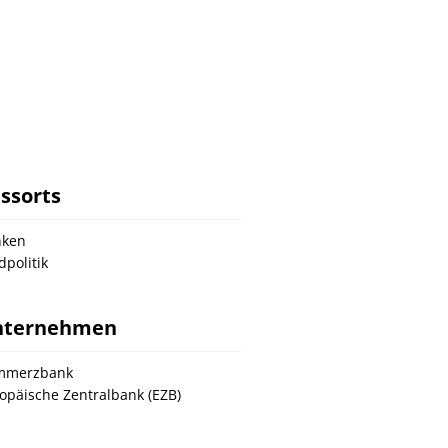
ssorts
nken
dpolitik
nternehmen
mmerzbank
opäische Zentralbank (EZB)