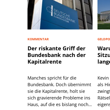
KOMMENTAR
GELDPO
Der riskante Griff der
Waru
Bundesbank nach der
Sitz
Kapitalrente
lang
Manches spricht für die
Kevin
Bundesbank. Doch übernimmt
als H
sie die Kapitalrente, holt sie
zwingt er die
sich gravierende Probleme ins
Rätse
Haus, auf die es bislang noch
eigen