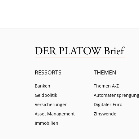
keine Antwort gibt.
das gu
Mittw
RESSORTS
THEMEN
Banken
Themen A-Z
Geldpolitik
Automatensprengun
Versicherungen
Digitaler Euro
Asset Management
Zinswende
Immobilien