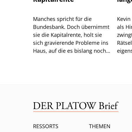
Manches spricht für die
Kevin
Bundesbank. Doch übernimmt
als H
sie die Kapitalrente, holt sie
zwingt er die
sich gravierende Probleme ins
Rätse
Haus, auf die es bislang noch
eigen
keine Antwort gibt.
das gu
Mittw
RESSORTS
THEMEN