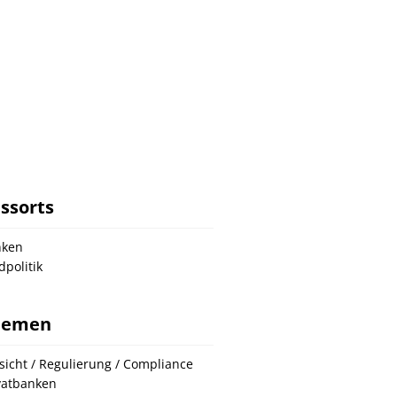
ssorts
nken
dpolitik
hemen
sicht / Regulierung / Compliance
vatbanken