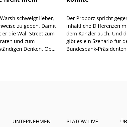
 Warsh schweigt lieber,
Der Proporz spricht gege
inweise zu geben. Damit
inhaltliche Differenzen m
 Wall Street zum
dem Kanzler auch. Und 
lraten und zum
gibt es ein Szenario für d
ständigen Denken. Ob
Bundesbank-Präsidenten
t geht, zeigt sich am
Joachim Nagel. Mehrere 
och.
müssten zusammenkom
UNTERNEHMEN
PLATOW LIVE
ÜB