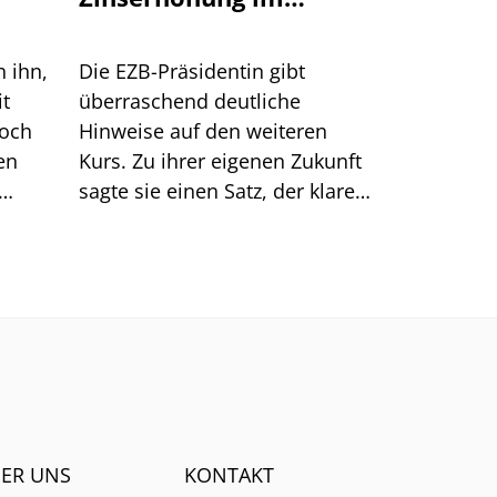
September an
n ihn,
Die EZB-Präsidentin gibt
it
überraschend deutliche
doch
Hinweise auf den weiteren
en
Kurs. Zu ihrer eigenen Zukunft
sagte sie einen Satz, der klarer
Dinge
klingt, als er ist.
men.
ER UNS
KONTAKT