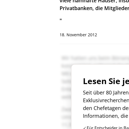
viele namhafte Häuser, in
Privatbanken, die Mitgliede
"
18. November 2012
Lesen Sie j
Seit über 80 Jahre
Exklusivrecherche
den Chefetagen de
Informationen, die
Für Entscheider in B