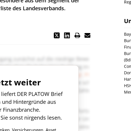
sbesondere aus dem Segment der
Reg
rliste des Landesverbands.
U
Bay
Bun
Fin
Bun
(Bd
Co
Don
Ham
etzt weiter
HS
Mer
n liefert DER PLATOW Brief
n und Hintergründe aus
r Finanzbranche.
 Sie sonst nirgends lesen.
anken, Versicherungen, Asset