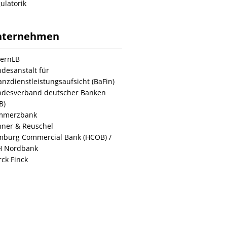
ulatorik
nternehmen
ernLB
desanstalt für
anzdienstleistungsaufsicht (BaFin)
desverband deutscher Banken
B)
mmerzbank
ner & Reuschel
burg Commercial Bank (HCOB) /
H Nordbank
ck Finck