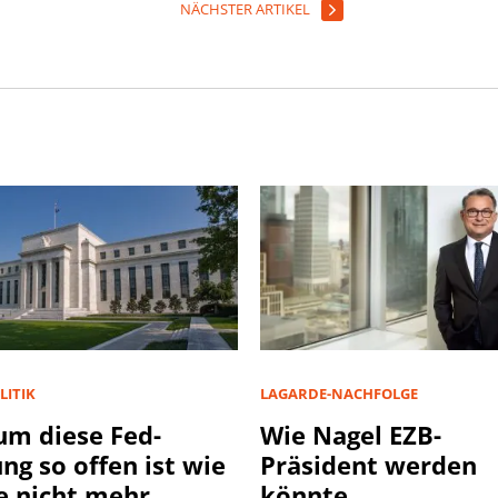
NÄCHSTER ARTIKEL
LITIK
LAGARDE-NACHFOLGE
m diese Fed-
Wie Nagel EZB-
ung so offen ist wie
Präsident werden
e nicht mehr
könnte