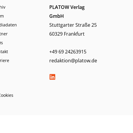
PLATOW Verlag
hiv
GmbH
am
Stuttgarter Straße 25
diadaten
60329 Frankfurt
tner
Qs
+49 69 24263915
takt
redaktion@platow.de
riere
Cookies