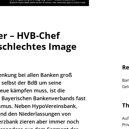
r – HVB-Chef
schlechtes Image
Re
nsenkung bei allen Banken groß
Ba
 selbst der BdB um seine
Gel
eue kämpfen muss, ist die
 Bayerischen Bankenverbands fast
T
ismus. Neben HypoVereinsbank,
und den Niederlassungen von
Auf
rzbank zieren aber immer noch
Pri