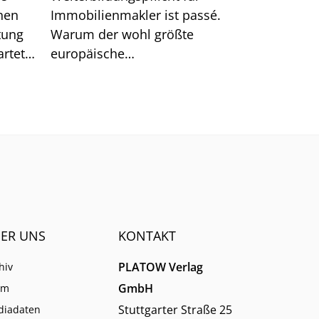
hen
Immobilienmakler ist passé.
tung
Warum der wohl größte
rtet.
europäische
n hat.
Schulungsanbieter EBZ darin
dennoch gute Chancen für die
Branche sieht.
ER UNS
KONTAKT
PLATOW Verlag
hiv
GmbH
am
Stuttgarter Straße 25
diadaten