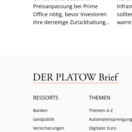
Preisanpassung bei Prime
Infra
Office nötig, bevor Investoren
sollte
ihre derzeitige Zurückhaltung
warnt
aufgeben. Was das für die
Lazar
Renditen bedeutet.
ist.
RESSORTS
THEMEN
Banken
Themen A-Z
Geldpolitik
Automatensprengun
Versicherungen
Digitaler Euro