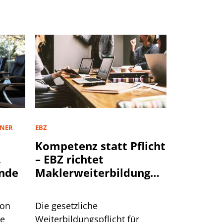
TNER
EBZ
Kompetenz statt Pflicht
,
– EBZ richtet
nde
Maklerweiterbildung
neu aus
von
Die gesetzliche
te
Weiterbildungspflicht für