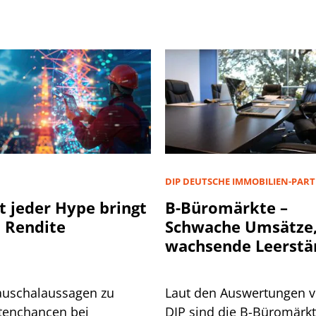
D
DIP DEUTSCHE IMMOBILIEN-PAR
t jeder Hype bringt
B-Büromärkte –
 Rendite
Schwache Umsätze
wachsende Leerstä
auschalaussagen zu
Laut den Auswertungen 
tenchancen bei
DIP sind die B-Büromärk