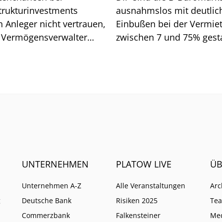
strukturinvestments
ausnahmslos mit deutlic
n Anleger nicht vertrauen,
Einbußen bei der Vermie
 Vermögensverwalter
zwischen 7 und 75% gesta
d. Wo Vorsicht geboten
Wen es vor allem getroffe
UNTERNEHMEN
PLATOW LIVE
ÜB
Unternehmen A-Z
Alle Veranstaltungen
Arc
g
Deutsche Bank
Risiken 2025
Te
Commerzbank
Falkensteiner
Me