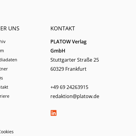
ER UNS
KONTAKT
PLATOW Verlag
hiv
GmbH
am
Stuttgarter Straße 25
diadaten
60329 Frankfurt
tner
Qs
+49 69 24263915
takt
redaktion@platow.de
riere
Cookies