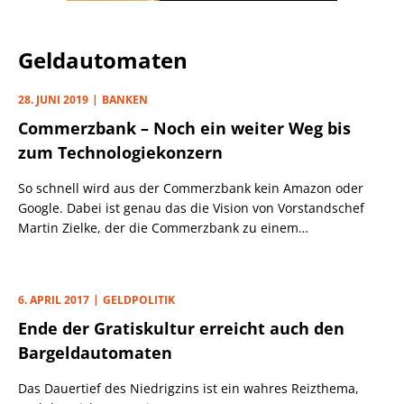
Geldautomaten
28. JUNI 2019
BANKEN
Commerzbank – Noch ein weiter Weg bis
zum Technologiekonzern
So schnell wird aus der Commerzbank kein Amazon oder
Google. Dabei ist genau das die Vision von Vorstandschef
Martin Zielke, der die Commerzbank zu einem
Technologiekonzern umbauen will. Zielke und seinen
Privatkunden-Vorstand Michael Mandel muss es deshalb
besonders gewurmt haben, dass die Commerzbank
6. APRIL 2017
GELDPOLITIK
innerhalb weniger Wochen erneut von einer IT-Panne
Ende der Gratiskultur erreicht auch den
heimgesucht wurde.
Bargeldautomaten
Das Dauertief des Niedrigzins ist ein wahres Reizthema,