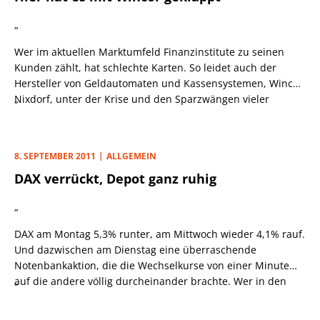
Wachstum des EBIT von 8% ausgehen. Die UBS selbst
„
rechnet mit einem stabilen Umsatz und einem weiteren
Rückgang beim Gewinn vor Zinsen und Steuern. Im
Wer im aktuellen Marktumfeld Finanzinstitute zu seinen
folgenden Jahr dürften die Margen zudem erneut fallen.
Kunden zählt, hat schlechte Karten. So leidet auch der
Hersteller von Geldautomaten und Kassensystemen, Wincor
Nixdorf, unter der Krise und den Sparzwängen vieler
„
Banken. Bei Vorlage der Geschäftsjahreszahlen 2010/11 (per
30.9.) warnte das Unternehmen bereits vor einem
schwachen Start in die neue Periode.
8. SEPTEMBER 2011
ALLGEMEIN
DAX verrückt, Depot ganz ruhig
„
DAX am Montag 5,3% runter, am Mittwoch wieder 4,1% rauf.
Und dazwischen am Dienstag eine überraschende
Notenbankaktion, die die Wechselkurse von einer Minute
auf die andere völlig durcheinander brachte. Wer in den
„
vergangenen Tagen erfolgreich traden wollte, brauchte
auch schlicht und ergreifend eine gute Portion Glück.