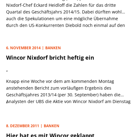
Nixdorf-Chef Eckard Heidloff die Zahlen für das dritte
Quartal des Geschäftsjahrs 2014/15. Dabei dürften wohl
auch die Spekulationen um eine mögliche Übernahme
„
durch den US-Konkurrenten Diebold noch einmal auf den
Tisch kommen. Zuletzt waren die Übernahme-Spekulationen
allerdings abgeebbt, nachdem Heidloff unverblümt gegen
eine Fusion mit dem US-Rivalen Front gemacht und
6. NOVEMBER 2014
BANKEN
bekundet hatte, dass ihm von einer Übernahme-Offerte
Wincor Nixdorf bricht heftig ein
nichts bekannt sei. Das, so hören wir, könnte sich jedoch
inzwischen geändert haben.
„
Knapp eine Woche vor dem am kommenden Montag
anstehenden Bericht zum vorläufigen Ergebnis des
Geschäftsjahres 2013/14 (per 30. September) haben die
Analysten der UBS die Aktie von Wincor Nixdorf am Dienstag
„
von „buy“ auf „neutral“ abgestuft und das Kursziel
gleichzeitig von 52 auf 39 Euro gesenkt. Als Begründung
verwiesen die Schweizer auf die ihrer Meinung nach zu
8. DEZEMBER 2011
BANKEN
optimistischen Konsensschätzungen, die im laufenden
Hier hat es mit Wincor geklappt
Geschäftsjahr von einem Umsatzplus von 3% sowie einem