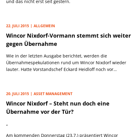
und das nicht erst seit gestern.
22. JULI 2015
ALLGEMEIN
Wincor Nixdorf-Vormann stemmt sich weiter
gegen Übernahme
Wie in der letzten Ausgabe berichtet, werden die
Übernahmespekulationen rund um Wincor Nixdorf wieder
lauter. Hatte Vorstandschef Eckard Heidloff noch vor
wenigen Wochen deutlich gemacht, nichts von
Übernahmeangeboten zu wissen, wollte er sich bei der
gestrigen Vorlage der Neunmonats-Zahlen nicht mehr zu
20. JULI 2015
ASSET MANAGEMENT
einem klaren Dementi durchringen: Über das Thema
Wincor Nixdorf – Steht nun doch eine
Industriekonsolidierung werde seit Jahren diskutiert, so
dass er es mit weiteren Stellungnahmen nicht weiter
Übernahme vor der Tür?
anheizen wolle, so Heidloff.
„
Am kommenden Donnerstag (23.7.) präsentiert Wincor