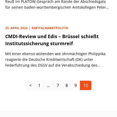
Reuß im PLATOW-Gespräch am Rande der Abschiedsgala
für seinen baden-württembergischen Amtskollegen Peter
Schneider (s. gesonderten Artikel) über den Kompromiss zur
neuen Eigenkapitalstruktur der Helaba. Demnach schießt
das Land Hessen 2 Mrd. Euro frisches Kernkapital in die
25. APRIL 2024
KAPITALMARKTPOLITIK
Helaba ein, davon 500 Mio. Euro als hochverzinste AT1-
CMDI-Review und Edis – Brüssel schießt
Anleihe.
Institutssicherung sturmreif
Mit einer ebenso wütenden wie ohnmächtigen Philippika
reagierte die Deutsche Kreditwirtschaft (DK) unter
Federführung des DSGV auf die Verabschiedung des
Rahmenwerks für die Bankenabwicklung und
Einlagensicherung (CMDI-Review) auf der letzten Sitzung
des EU-Parlaments vor der Europawahl.
<
1
…
7
8
9
10