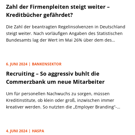
Zahl der Firmenpleiten steigt weiter –
Kreditbücher gefährdet?
Die Zahl der beantragten Regelinsolvenzen in Deutschland
steigt weiter. Nach vorläufigen Angaben des Statistischen
Bundesamts lag der Wert im Mai 26% über dem des
Vorjahresmonats.
6. JUNI 2024
BANKENSEKTOR
Recruiting – So aggressiv buhlt die
Commerzbank um neue Mitarbeiter
Um für personellen Nachwuchs zu sorgen, müssen
Kreditinstitute, ob klein oder groß, inzwischen immer
kreativer werden. So nutzten die „Employer Branding“-
Spezialisten der Commerzbank den gestrigen JPMorgan-
Firmenlauf in Frankfurt nicht nur fürs eigene Teambuilding,
sondern auch ganz pragmatisch, um Bewerber anzulocken.
4. JUNI 2024
HASPA