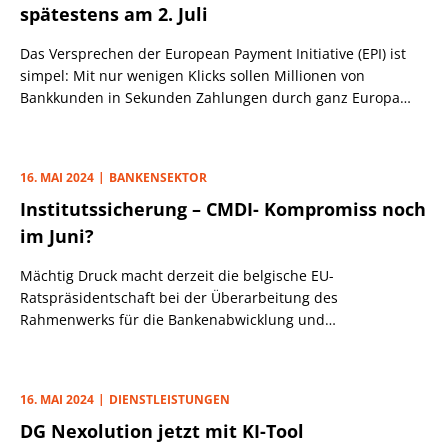
spätestens am 2. Juli
Das Versprechen der European Payment Initiative (EPI) ist
simpel: Mit nur wenigen Klicks sollen Millionen von
Bankkunden in Sekunden Zahlungen durch ganz Europa
schicken können. Möglich machen soll das Wero, die digitale
Geldbörse von EPI, einer pan-europäischen Initiative aus 14
Banken und zwei Acquirern, darunter die Sparkassen, die
16. MAI 2024
BANKENSEKTOR
Volksbanken und die Deutsche Bank.
Institutssicherung – CMDI- Kompromiss noch
im Juni?
Mächtig Druck macht derzeit die belgische EU-
Ratspräsidentschaft bei der Überarbeitung des
Rahmenwerks für die Bankenabwicklung und
Einlagensicherung (CMDI-Review). Wie wir hören, wollen die
Belgier noch vor Ablauf ihrer Ratspräsidentschaft Ende Juni
einen Kompromiss zwischen den EU-Mitgliedsstaaten zu
16. MAI 2024
DIENSTLEISTUNGEN
CMDI erzielen.
DG Nexolution jetzt mit KI-Tool