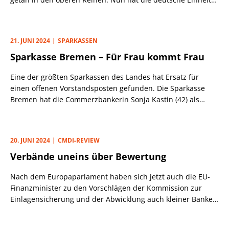
Peter Kohls mit Wirkung zum 1.7. in den Vorstand berufen.
21. JUNI 2024
SPARKASSEN
Sparkasse Bremen – Für Frau kommt Frau
Eine der größten Sparkassen des Landes hat Ersatz für
einen offenen Vorstandsposten gefunden. Die Sparkasse
Bremen hat die Commerzbankerin Sonja Kastin (42) als
Generalbevollmächtigte ab dem 1.10.24 verpflichtet.
20. JUNI 2024
CMDI-REVIEW
Verbände uneins über Bewertung
Nach dem Europaparlament haben sich jetzt auch die EU-
Finanzminister zu den Vorschlägen der Kommission zur
Einlagensicherung und der Abwicklung auch kleiner Banken
(CMDI-Review) positioniert.