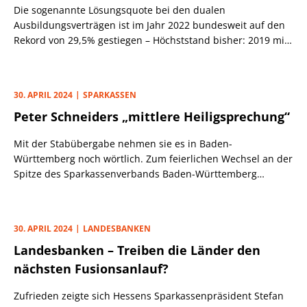
Die sogenannte Lösungsquote bei den dualen
Ausbildungsverträgen ist im Jahr 2022 bundesweit auf den
Rekord von 29,5% gestiegen – Höchststand bisher: 2019 mit
26,9%. Der Hauptgrund für den Anstieg ist laut dem
Bundesinstitut für Berufsbildung (BIBB) vor allem, dass die
jungen Menschen heute mehr Optionen haben. Bei
30. APRIL 2024
SPARKASSEN
Nichtgefallen wird einfach der Betrieb oder das Metier
Peter Schneiders „mittlere Heiligsprechung“
gewechselt.
Mit der Stabübergabe nehmen sie es in Baden-
Württemberg noch wörtlich. Zum feierlichen Wechsel an der
Spitze des Sparkassenverbands Baden-Württemberg
überreichte der scheidende Sparkassen-Präsident Peter
Schneider einen Dirigentenstab, den er vor 18 Jahren von
seinem Vorgänger Heinrich Haasis erhalten hatte, an seinen
30. APRIL 2024
LANDESBANKEN
Nachfolger Matthias Neth.
Landesbanken – Treiben die Länder den
nächsten Fusionsanlauf?
Zufrieden zeigte sich Hessens Sparkassenpräsident Stefan