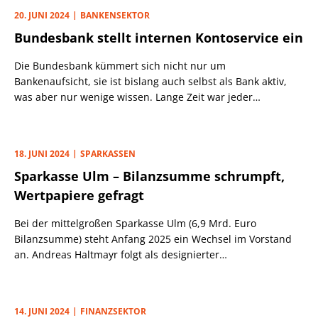
20. JUNI 2024
BANKENSEKTOR
Bundesbank stellt internen Kontoservice ein
Die Bundesbank kümmert sich nicht nur um
Bankenaufsicht, sie ist bislang auch selbst als Bank aktiv,
was aber nur wenige wissen. Lange Zeit war jeder
Mitarbeiter verpflichtet, ein Personalkonto bei der
hauseigenen Bank zu führen. Nun will die Bundesbank den
kostenlosen Kontoservice einstellen. Entsprechend hat sich
18. JUNI 2024
SPARKASSEN
der Vorstand positioniert, wie PLATOW von Insidern
Sparkasse Ulm – Bilanzsumme schrumpft,
erfahren hat. Zuerst hatte „Finanzszene“ darüber berichtet.
Wertpapiere gefragt
Bei der mittelgroßen Sparkasse Ulm (6,9 Mrd. Euro
Bilanzsumme) steht Anfang 2025 ein Wechsel im Vorstand
an. Andreas Haltmayr folgt als designierter
Vertriebsvorstand auf Wolfgang Hach, der sich in den
Ruhestand verabschiedet.
14. JUNI 2024
FINANZSEKTOR