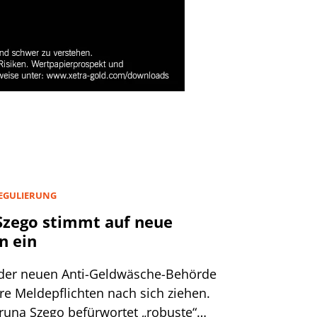
EGULIERUNG
Szego stimmt auf neue
n ein
der neuen Anti-Geldwäsche-Behörde
re Meldepflichten nach sich ziehen.
una Szego befürwortet „robuste“