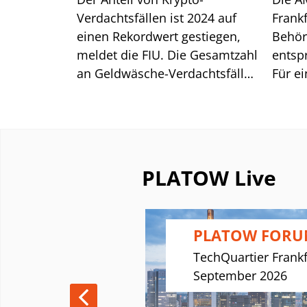
Verdachtsfällen ist 2024 auf
Frank
einen Rekordwert gestiegen,
Behör
meldet die FIU. Die Gesamtzahl
entsp
an Geldwäsche-Verdachtsfällen
Für e
ist gesunken. Warum das ein
sie d
Erfolg ist.
US-Ba
PLATOW Live
INANCE
PLATOW FOR
UM X
TechQuartier Frankf
M
September 2026
18. September