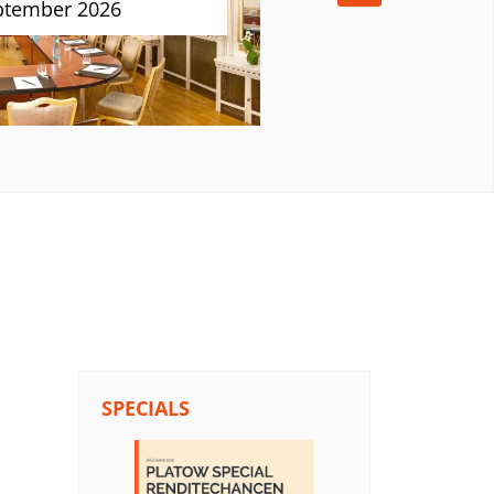
ptember 2026
h.
treit
ür
.
SPECIALS