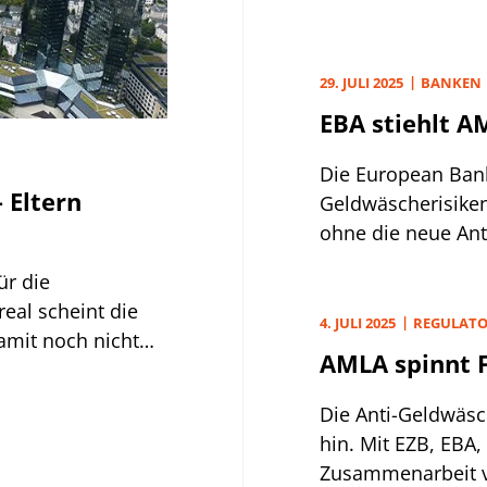
Risikomodelle.
29. JULI 2025
BANKEN
EBA stiehlt A
Die European Bank
 Eltern
Geldwäscherisiken
ohne die neue An
bewusstes Signal.
ür die
eal scheint die
4. JULI 2025
REGULATO
damit noch nicht
AMLA spinnt 
Die Anti-Geldwäsc
hin. Mit EZB, EBA
Zusammenarbeit ve