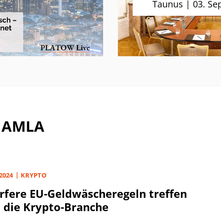
Taunus | 03. Se
einen Neubau ziehen sic
Aktuell sorgt zudem ein S
um geplante Kürzungen f
Ärger. So sollen ganze
Klassenstufen und Kurse
zusammengelegt werden
I AMLA
 2024
KRYPTO
rfere EU-Geldwäscheregeln treffen
 die Krypto-Branche