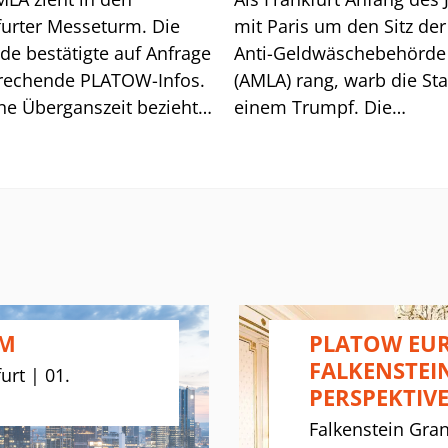
furter Messeturm. Die
mit Paris um den Sitz der
de bestätigte auf Anfrage
Anti-Geldwäschebehörde
rechende PLATOW-Infos.
(AMLA) rang, warb die Sta
ine Überganszeit bezieht
einem Trumpf. Die
ie ehemaligen Büros einer
Europäische Schule in
nk.
Frankfurt (ESF) biete den
Schülern eine „qualitativ
hochwertige, multilingua
interkulturelle Ausbildung
hieß es. Mitarbeiter von 
EIOPA und AMLA können 
Kinder dort einschulen. 
UM
PLATOW EUR
Problem: Die Schule ist z
FALKENSTEI
urt | 01.
klein, um die immer grö
PERSPEKTIV
Zahl an Schülern
Falkenstein Gra
unterzubringen. Die Pläne