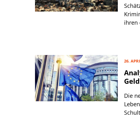
Schät
Krimin
ihren
und h
gebra
26. APRI
Anal
Gel
Die n
Leben
Schul
beim 
Veror
Geldw