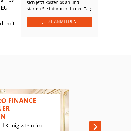
sich jetzt kostenlos an und
 EU-
starten Sie informiert in den Tag.
JETZT ANMELDEN
dt mit
le und
“,
EZB,
ihre
Das
O FINANCE
PLATOW 
u
NER
SUMMIT 2
ßere
EN
Clubhaus Rud
nd Königsstein im
| 13. Novem
 für