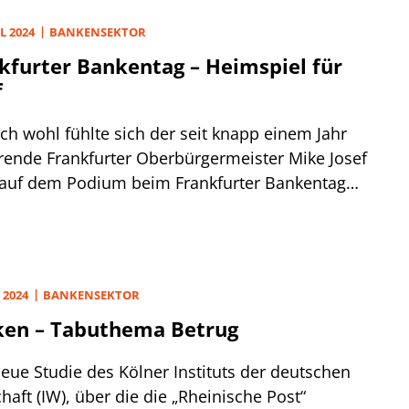
nale Geldwäschegesetz (GwG) ersetzen.
L 2024
BANKENSEKTOR
kfurter Bankentag – Heimspiel für
f
ich wohl fühlte sich der seit knapp einem Jahr
rende Frankfurter Oberbürgermeister Mike Josef
 auf dem Podium beim Frankfurter Bankentag
ankenverbands Mitte. Gab es mit der
greichen Bewerbung Frankfurts um den Sitz der
äischen Anti-Geldwäschebehörde AMLA, zu der
Josef im Zusammenspiel mit
 2024
BANKENSEKTOR
sfinanzminister Christian Lindner und dem
en – Tabuthema Betrug
Hessen seinen Beitrag geleistet hat, doch etwas
ern.
neue Studie des Kölner Instituts der deutschen
haft (IW), über die die „Rheinische Post“