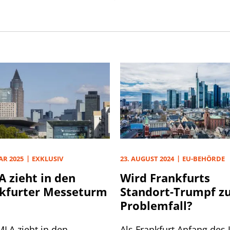
regeln.
AR 2025
EXKLUSIV
23. AUGUST 2024
EU-BEHÖRDE
 zieht in den
Wird Frankfurts
kfurter Messeturm
Standort-Trumpf z
Problemfall?
MLA zieht in den
Als Frankfurt Anfang des 