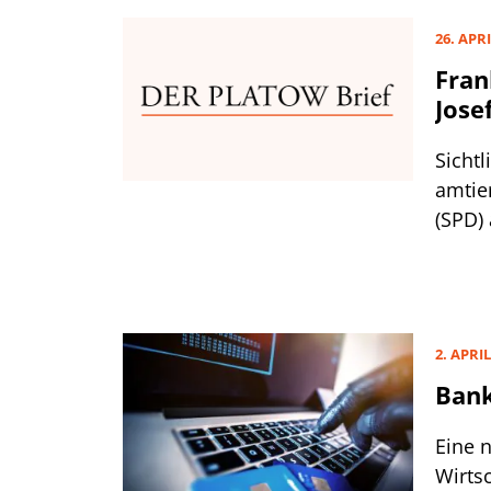
natio
26. APRI
Fran
Jose
Sichtl
amtie
(SPD)
des B
erfol
europ
auch 
2. APRIL
Bunde
Bank
Land 
zu fei
Eine 
Wirtsc