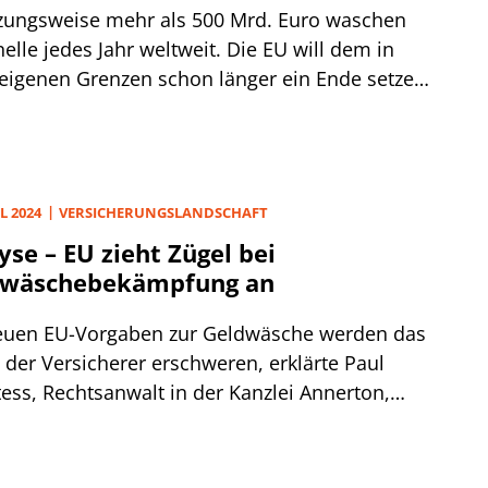
zungsweise mehr als 500 Mrd. Euro waschen
elle jedes Jahr weltweit. Die EU will dem in
 eigenen Grenzen schon länger ein Ende setzen
at dafür das Geldwäsche-Paket auf den Weg
cht.
L 2024
VERSICHERUNGSLANDSCHAFT
yse – EU zieht Zügel bei
dwäschebekämpfung an
euen EU-Vorgaben zur Geldwäsche werden das
 der Versicherer erschweren, erklärte Paul
tess, Rechtsanwalt in der Kanzlei Annerton,
„ICIR Digital Insurance Forum“. Die neue EU-
dnung in Verbindung mit der 6. EU-
äscherichtlinie wird in großen Teilen das