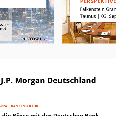
PERSPEKTIV
Seither sollen sie im
Falkenstein Gra
Finanzministerium darüb
Taunus | 03. Se
rätseln, wer ihnen dieses 
Nest gelegt hat. Die Spur
heißt es, soll ausgerechn
Kanzleramt führen.
 J.P. Morgan Deutschland
 2024
BANKENSEKTOR
 die Börse mit der Deutschen Bank