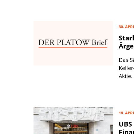
von 1
souve
30. APRI
Star
Ärge
Das S
Keller
Aktie
too bi
für u
mange
Schul
18. APRI
wacke
UBS – 
Fina