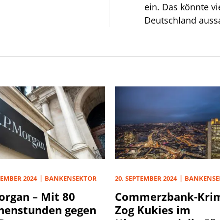
ein. Das könnte vi
Deutschland aussa
Bände.
TEMBER 2024
BANKENSEKTOR
20. SEPTEMBER 2024
BANKENSE
organ – Mit 80
Commerzbank-Krim
henstunden gegen
Zog Kukies im