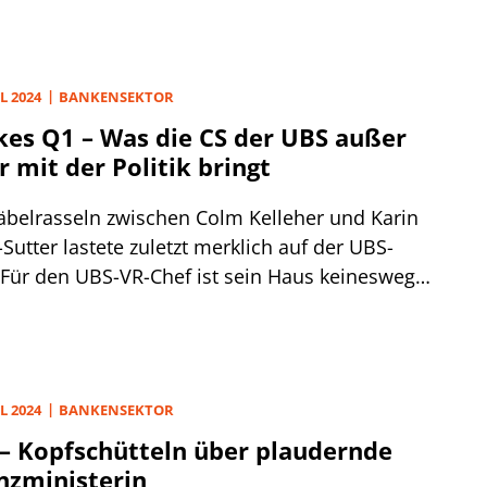
4,5% im Negativszenario den Stresstest
rän bestanden.
L 2024
BANKENSEKTOR
kes Q1 – Was die CS der UBS außer
r mit der Politik bringt
äbelrasseln zwischen Colm Kelleher und Karin
-Sutter lastete zuletzt merklich auf der UBS-
. Für den UBS-VR-Chef ist sein Haus keineswegs
g to fail und höhere EK-Anforderungen hält er
nnötig, weil am Untergang der CS eher
lndes Vertrauen als fehlende Regulierung
d war. Die Schweizer Finanzministerin hält
L 2024
BANKENSEKTOR
r dagegen.
Kopfschütteln über plaudernde
nzministerin