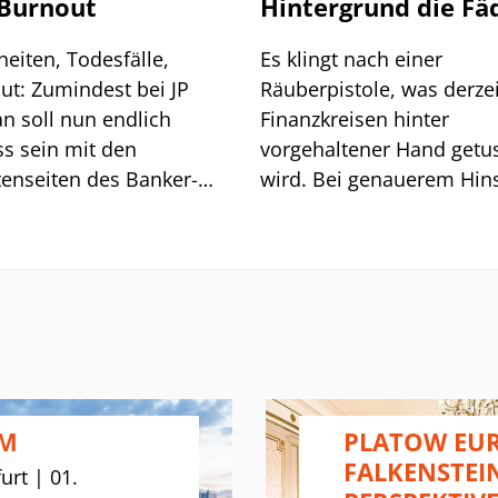
Burnout
Hintergrund die Fä
eiten, Todesfälle,
Es klingt nach einer
ut: Zumindest bei JP
Räuberpistole, was derzei
n soll nun endlich
Finanzkreisen hinter
ss sein mit den
vorgehaltener Hand getu
tenseiten des Banker-
wird. Bei genauerem Hin
s. Nach zwei
erscheint die Geschichte
heninternen Todesfällen
jedoch keineswegs
halb weniger Wochen
unplausibel. Demnach so
t die US-Investmentbank
die Finanzagentur und d
Wall Street Journal“
Finanzministerium tatsäc
ahmen zum Schutz
von dem Unicredit-Gebot
r Banker ein.
sämtliche vom Bund zu
Verkauf gestellten
UM
PLATOW EUR
Commerzbank-Aktien
FALKENSTEI
urt | 01.
überrumpelt worden sein