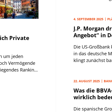
vor.
4. SEPTEMBER 2025
PL
J.P. Morgan d
Angebot“ in D
ich Private
Die US-Großbank k
in das deutsche 
en um jeden
klingt zunächst ba
 doch Vermögende
verstehen.
liegendes Ranking
22. AUGUST 2025
BAN
Was die BBVA
wirklich bede
Die spanische Gr