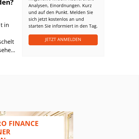
den?
Analysen, Einordnungen. Kurz
und auf den Punkt. Melden Sie
sich jetzt kostenlos an und
t in
starten Sie informiert in den Tag.
JETZT ANMELDEN
schelt
sehen
llen
as
hlich
 für
m
O FINANCE
PLATOW 
NER
SUMMIT 2
.