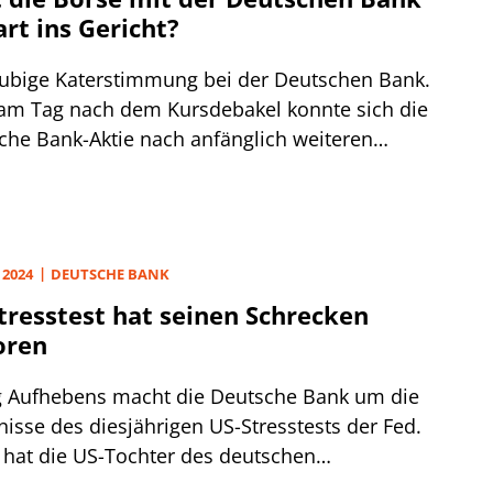
art ins Gericht?
ubige Katerstimmung bei der Deutschen Bank.
am Tag nach dem Kursdebakel konnte sich die
che Bank-Aktie nach anfänglich weiteren
sten kaum erholen. Mit einem Kurssturz von in
pitze -8% reagierte die Börse am Mittwoch auf
on Vorstandschef Christian Sewing und CFO
 von Moltke präsentierte Zahlenwerk für das
 2024
DEUTSCHE BANK
 Quartal.
tresstest hat seinen Schrecken
oren
 Aufhebens macht die Deutsche Bank um die
nisse des diesjährigen US-Stresstests der Fed.
 hat die US-Tochter des deutschen
henprimus mit einer harten Kernkapitalquote