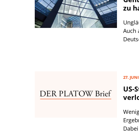
zu h
Unglä
Auch 
Deuts
Verlu
der S
das v
James
27. JUNI
zweite
US-S
verl
Wenig
Ergeb
Dabei
Branc