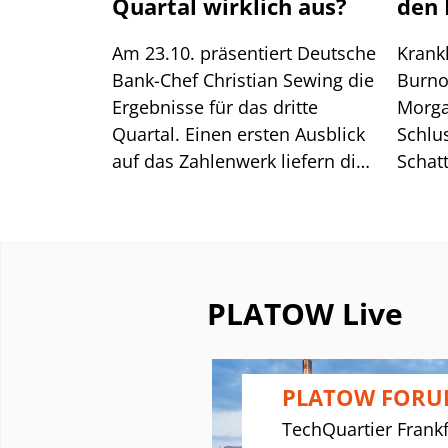
Quartal wirklich aus?
den 
Am 23.10. präsentiert Deutsche
Krankh
Bank-Chef Christian Sewing die
Burno
Ergebnisse für das dritte
Morga
Quartal. Einen ersten Ausblick
Schlu
auf das Zahlenwerk liefern die
Schat
von dem Institut publizierte
Leben
Konsensschätzung von 12
branc
Analysten sowie die bereits
inner
vorliegenden Quartalszahlen
leite
der US-Großbanken.
laut „
PLATOW Live
Maßn
junge
INANCE
PLATOW FOR
UM X
TechQuartier Frankf