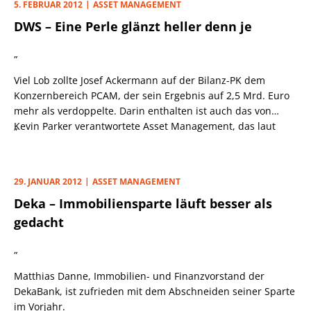
5. FEBRUAR 2012
ASSET MANAGEMENT
Project“ geschaffen.
DWS – Eine Perle glänzt heller denn je
„
Viel Lob zollte Josef Ackermann auf der Bilanz-PK dem
Konzernbereich PCAM, der sein Ergebnis auf 2,5 Mrd. Euro
mehr als verdoppelte. Darin enthalten ist auch das von
Kevin Parker verantwortete Asset Management, das laut
„
Ackermann seinen Gewinn um 60% auf 446 Mio. Euro hat
steigern können.
29. JANUAR 2012
ASSET MANAGEMENT
Deka – Immobiliensparte läuft besser als
gedacht
„
Matthias Danne, Immobilien- und Finanzvorstand der
DekaBank, ist zufrieden mit dem Abschneiden seiner Sparte
im Vorjahr.