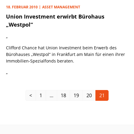
bestehendes Joint Venture beim Verkauf von 91% seiner
18. FEBRUAR 2010
ASSET MANAGEMENT
Anteile am Alexa Shopping Centre am Berliner
Union Investment erwirbt Bürohaus
Alexanderplatz beraten.
„Westpol“
„
Clifford Chance hat Union Investment beim Erwerb des
Bürohauses „Westpol“ in Frankfurt am Main für einen ihrer
Immobilien-Spezialfonds beraten.
„
<
1
…
18
19
20
21