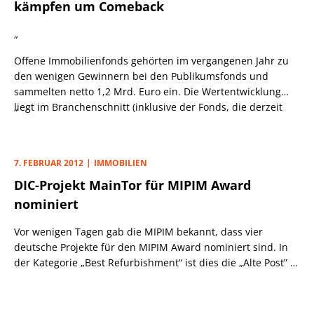
kämpfen um Comeback
„
Offene Immobilienfonds gehörten im vergangenen Jahr zu
den wenigen Gewinnern bei den Publikumsfonds und
sammelten netto 1,2 Mrd. Euro ein. Die Wertentwicklung
liegt im Branchenschnitt (inklusive der Fonds, die derzeit
„
keine Anteilsscheine mehr zurücknehmen) mit
durchschnittlich 1,5% auf 12 Monate oft höher als beim
Tagesgeldkonto.
7. FEBRUAR 2012
IMMOBILIEN
DIC-Projekt MainTor für MIPIM Award
nominiert
Vor wenigen Tagen gab die MIPIM bekannt, dass vier
deutsche Projekte für den MIPIM Award nominiert sind. In
der Kategorie „Best Refurbishment“ ist dies die „Alte Post” in
Hamburg des Projektentwicklers Quantum. Weil
Deutschland in diesem Jahr „Country of Honour“ der MIPIM
ist, wurde darüber hinaus die Kategorie „Best German