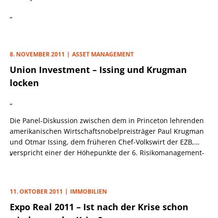
„
8. NOVEMBER 2011
ASSET MANAGEMENT
Union Investment – Issing und Krugman
locken
„
Die Panel-Diskussion zwischen dem in Princeton lehrenden
amerikanischen Wirtschaftsnobelpreisträger Paul Krugman
und Otmar Issing, dem früheren Chef-Volkswirt der EZB,
verspricht einer der Höhepunkte der 6. Risikomanagement-
„
Konferenz von Union Investment am 10.11. in der
Rheingoldhalle in Mainz zu werden. Krugman gilt als
Kritiker einer sich zu sehr am Vorbild der Deutschen
11. OKTOBER 2011
IMMOBILIEN
Bundesbank orientierenden, allein der Preisstabilität
Expo Real 2011 – Ist nach der Krise schon
verpflichteten EZB, während Issing einer der profiliertesten
Vertreter der reinen deutschen Lehre ist.