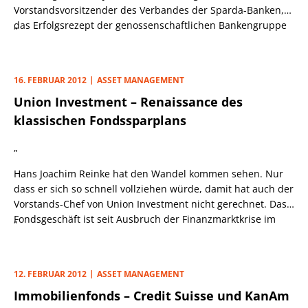
Vorstandsvorsitzender des Verbandes der Sparda-Banken,
das Erfolgsrezept der genossenschaftlichen Bankengruppe
„
zusammen. Trotz eines für die Finanzmärkte doch sehr
turbulenten Jahres 2011 habe der Wachstumskurs
beschleunigt fortgesetzt werden können, so Wuermeling
16. FEBRUAR 2012
ASSET MANAGEMENT
weiter.
Union Investment – Renaissance des
klassischen Fondssparplans
„
Hans Joachim Reinke hat den Wandel kommen sehen. Nur
dass er sich so schnell vollziehen würde, damit hat auch der
Vorstands-Chef von Union Investment nicht gerechnet. Das
Fondsgeschäft ist seit Ausbruch der Finanzmarktkrise im
„
Wandel, und eines scheint schon heute festzustehen: Dieser
Wandel ist strukturell bedingt und damit unumkehrbar. Die
Erwartungen und Ziele privater wie institutioneller Kunden
12. FEBRUAR 2012
ASSET MANAGEMENT
haben sich grundlegend geändert.
Immobilienfonds – Credit Suisse und KanAm