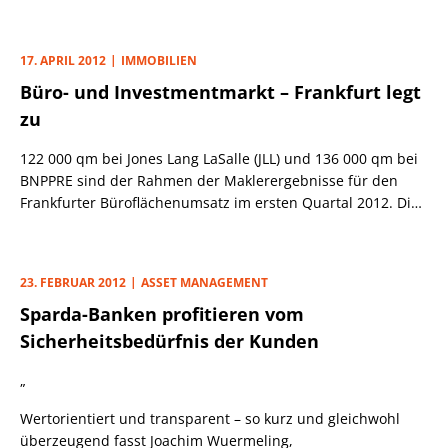
im Vorquartal. Das West End auf der einen sowie die City
mit den Docklands auf der anderen Seite sind die
wichtigsten Büroregionen.
17. APRIL 2012
IMMOBILIEN
Büro- und Investmentmarkt – Frankfurt legt
zu
122 000 qm bei Jones Lang LaSalle (JLL) und 136 000 qm bei
BNPPRE sind der Rahmen der Maklerergebnisse für den
Frankfurter Büroflächenumsatz im ersten Quartal 2012. Die
Zuwachsraten liegen zwischen 26% (JLL) und 58,2% (Dr.
Lübke). Das ist lt. Dr. Lübke das zweitbeste Ergebnis der
vergangenen zehn Jahre.
23. FEBRUAR 2012
ASSET MANAGEMENT
Sparda-Banken profitieren vom
Sicherheitsbedürfnis der Kunden
„
Wertorientiert und transparent – so kurz und gleichwohl
überzeugend fasst Joachim Wuermeling,