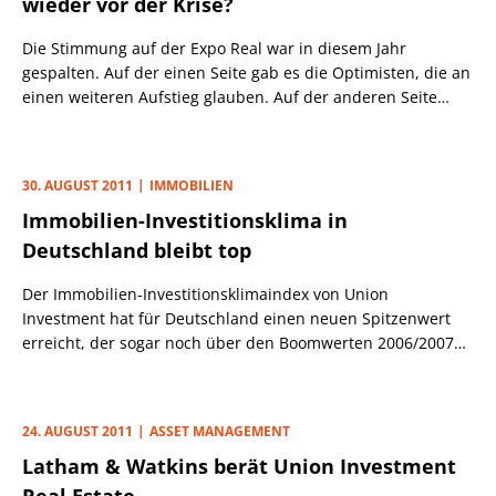
wieder vor der Krise?
Die Stimmung auf der Expo Real war in diesem Jahr
gespalten. Auf der einen Seite gab es die Optimisten, die an
einen weiteren Aufstieg glauben. Auf der anderen Seite
macht sich Krisenstimmung breit.
30. AUGUST 2011
IMMOBILIEN
Immobilien-Investitionsklima in
Deutschland bleibt top
Der Immobilien-Investitionsklimaindex von Union
Investment hat für Deutschland einen neuen Spitzenwert
erreicht, der sogar noch über den Boomwerten 2006/2007
liegt. In Deutschland erreicht der Indexwert 72,3 Punkte. In
UK dagegen verharrt der Index bei 68,2 Punkten. In
Frankreich fällt der Index auf 67,9 Zähler.
24. AUGUST 2011
ASSET MANAGEMENT
Latham & Watkins berät Union Investment