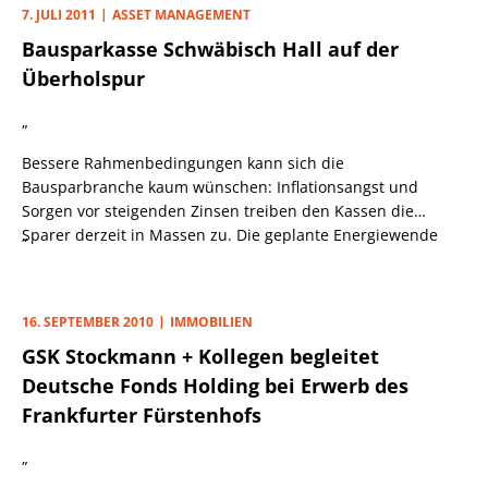
7. JULI 2011
ASSET MANAGEMENT
Bausparkasse Schwäbisch Hall auf der
Überholspur
„
Bessere Rahmenbedingungen kann sich die
Bausparbranche kaum wünschen: Inflationsangst und
Sorgen vor steigenden Zinsen treiben den Kassen die
Sparer derzeit in Massen zu. Die geplante Energiewende
„
sorgt auch in den kommenden Jahren für steten Nachschub.
16. SEPTEMBER 2010
IMMOBILIEN
GSK Stockmann + Kollegen begleitet
Deutsche Fonds Holding bei Erwerb des
Frankfurter Fürstenhofs
„