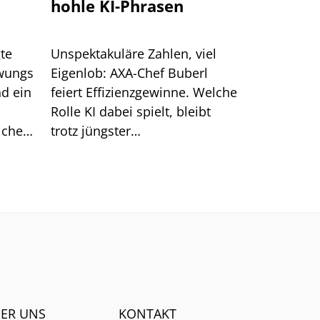
hohle KI-Phrasen
te
Unspektakuläre Zahlen, viel
hwungs
Eigenlob: AXA-Chef Buberl
d ein
feiert Effizienzgewinne. Welche
Rolle KI dabei spielt, bleibt
icher
trotz jüngster
nde
Großankündigungen unklar.
em
ER UNS
KONTAKT