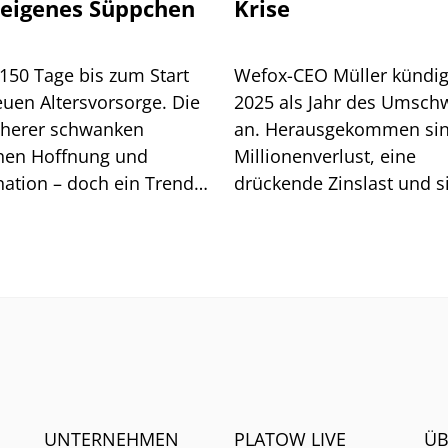
 eigenes Süppchen
Krise
150 Tage bis zum Start
Wefox-CEO Müller kündig
euen Altersvorsorge. Die
2025 als Jahr des Umsc
cherer schwanken
an. Herausgekommen sin
hen Hoffnung und
Millionenverlust, eine
nation – doch ein Trend
drückende Zinslast und s
et sich ab.
immer stärke einmische
Geldgeber. Wie es mit d
Insurtech weitergeht.
UNTERNEHMEN
PLATOW LIVE
ÜB