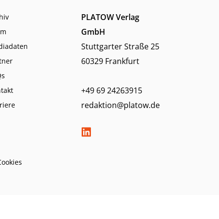
PLATOW Verlag
hiv
GmbH
am
Stuttgarter Straße 25
diadaten
60329 Frankfurt
tner
Qs
+49 69 24263915
takt
redaktion@platow.de
riere
Cookies