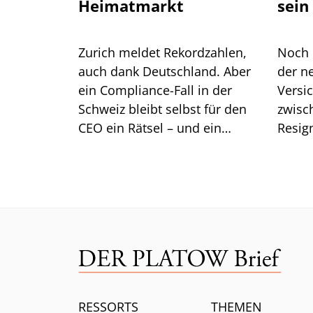
Heimatmarkt
sein
Zurich meldet Rekordzahlen,
Noch 
auch dank Deutschland. Aber
der n
ein Compliance-Fall in der
Versi
Schweiz bleibt selbst für den
zwisc
CEO ein Rätsel – und ein
Resig
Kernsegment zeigt Risse.
zeichn
RESSORTS
THEMEN