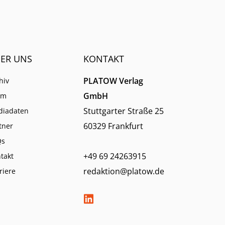
ER UNS
KONTAKT
PLATOW Verlag
hiv
GmbH
am
Stuttgarter Straße 25
diadaten
60329 Frankfurt
tner
Qs
+49 69 24263915
takt
redaktion@platow.de
riere