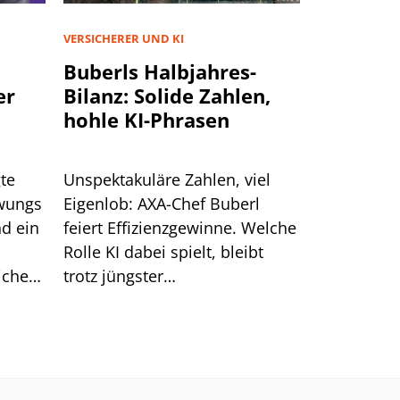
VERSICHERER UND KI
Buberls Halbjahres-
er
Bilanz: Solide Zahlen,
hohle KI-Phrasen
te
Unspektakuläre Zahlen, viel
hwungs
Eigenlob: AXA-Chef Buberl
d ein
feiert Effizienzgewinne. Welche
Rolle KI dabei spielt, bleibt
icher
trotz jüngster
nde
Großankündigungen unklar.
em