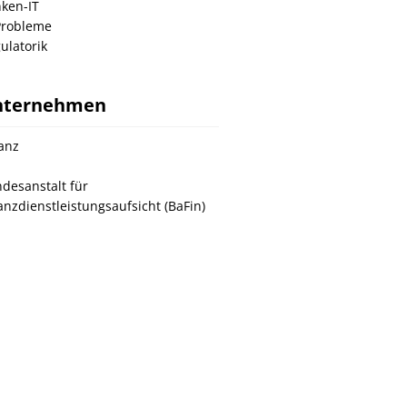
ken-IT
Probleme
ulatorik
nternehmen
ianz
desanstalt für
anzdienstleistungsaufsicht (BaFin)