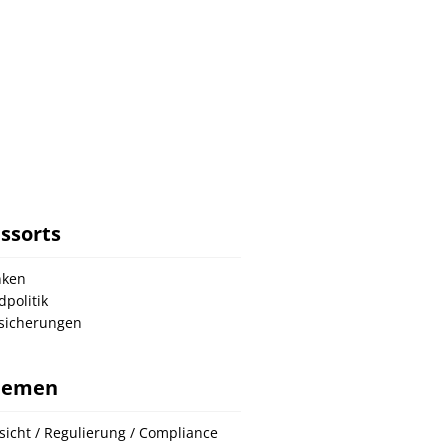
ssorts
nken
dpolitik
sicherungen
hemen
sicht / Regulierung / Compliance