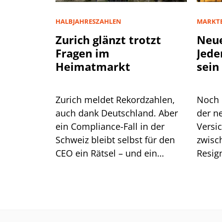
HALBJAHRESZAHLEN
MARKT
Zurich glänzt trotzt
Neue
Fragen im
Jede
Heimatmarkt
sein
Zurich meldet Rekordzahlen,
Noch 
auch dank Deutschland. Aber
der n
ein Compliance-Fall in der
Versi
Schweiz bleibt selbst für den
zwisc
CEO ein Rätsel – und ein
Resig
Kernsegment zeigt Risse.
zeichn