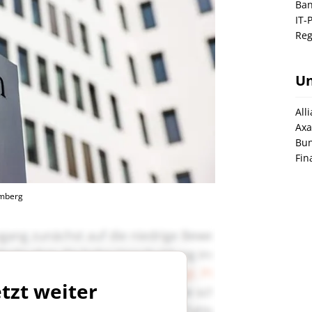
Ban
IT-
Reg
U
All
Axa
Bun
Fin
omberg
etzt weiter