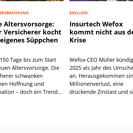
BEOBACHTUNG
EXKLUSIV
 Altersvorsorge:
Insurtech Wefox
r Versicherer kocht
kommt nicht aus d
 eigenes Süppchen
Krise
150 Tage bis zum Start
Wefox-CEO Müller kündig
euen Altersvorsorge. Die
2025 als Jahr des Umsc
cherer schwanken
an. Herausgekommen sin
hen Hoffnung und
Millionenverlust, eine
nation – doch ein Trend
drückende Zinslast und s
et sich ab.
immer stärke einmische
Geldgeber. Wie es mit d
Insurtech weitergeht.