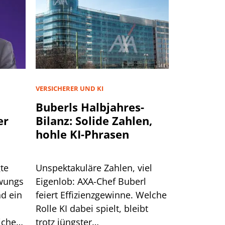
VERSICHERER UND KI
Buberls Halbjahres-
er
Bilanz: Solide Zahlen,
hohle KI-Phrasen
te
Unspektakuläre Zahlen, viel
hwungs
Eigenlob: AXA-Chef Buberl
d ein
feiert Effizienzgewinne. Welche
Rolle KI dabei spielt, bleibt
icher
trotz jüngster