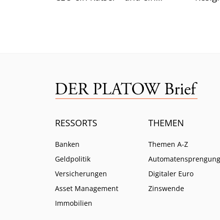
Kernsegment zeigt Risse.
zeichn
RESSORTS
THEMEN
Banken
Themen A-Z
Geldpolitik
Automatensprengun
Versicherungen
Digitaler Euro
Asset Management
Zinswende
Immobilien