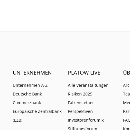
et sich ab.
immer stärke einmische
Geldgeber. Wie es mit d
Insurtech weitergeht.
UNTERNEHMEN
PLATOW LIVE
ÜB
Unternehmen A-Z
Alle Veranstaltungen
Arc
g
Deutsche Bank
Risiken 2025
Te
Commerzbank
Falkensteiner
Me
Europäische Zentralbank
Perspektiven
Par
(EZB)
Investorenforum x
FA
Stiftungsforum
Kon