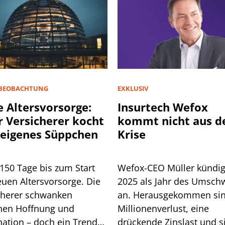
BEOBACHTUNG
EXKLUSIV
 Altersvorsorge:
Insurtech Wefox
r Versicherer kocht
kommt nicht aus d
 eigenes Süppchen
Krise
150 Tage bis zum Start
Wefox-CEO Müller kündig
euen Altersvorsorge. Die
2025 als Jahr des Umsc
cherer schwanken
an. Herausgekommen sin
hen Hoffnung und
Millionenverlust, eine
nation – doch ein Trend
drückende Zinslast und s