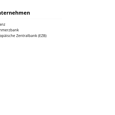
nternehmen
ianz
mmerzbank
opäische Zentralbank (EZB)