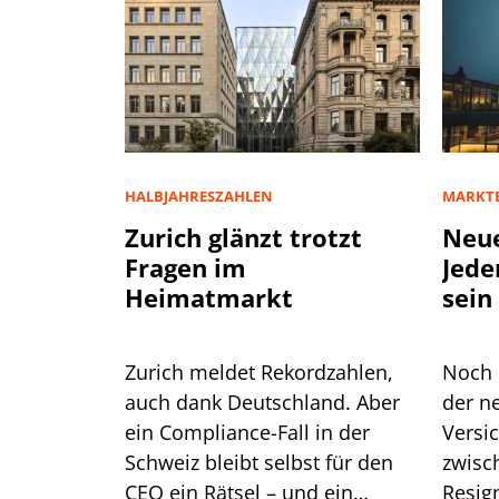
HALBJAHRESZAHLEN
MARKT
Zurich glänzt trotzt
Neue
Fragen im
Jede
Heimatmarkt
sein
Zurich meldet Rekordzahlen,
Noch 
auch dank Deutschland. Aber
der n
ein Compliance-Fall in der
Versi
Schweiz bleibt selbst für den
zwisc
CEO ein Rätsel – und ein
Resig