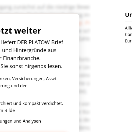
U
etzt weiter
All
Co
Eur
n liefert DER PLATOW Brief
n und Hintergründe aus
r Finanzbranche.
 Sie sonst nirgends lesen.
anken, Versicherungen, Asset
rung und der
rchiert und kompakt verdichtet.
m Bilde
ungen und Analysen