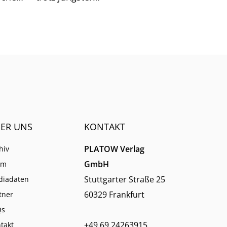
nde
Großankündigungen unklar.
em
ER UNS
KONTAKT
PLATOW Verlag
hiv
GmbH
am
Stuttgarter Straße 25
diadaten
60329 Frankfurt
tner
Qs
+49 69 24263915
takt