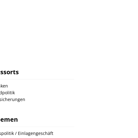
ssorts
nken
dpolitik
sicherungen
hemen
spolitik / Einlagengeschäft