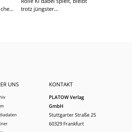
Rolle KI dabei spielt, bleibt
icher
trotz jüngster
nde
Großankündigungen unklar.
em
ER UNS
KONTAKT
PLATOW Verlag
hiv
GmbH
am
Stuttgarter Straße 25
diadaten
60329 Frankfurt
tner