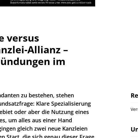
e versus
zlei-Allianz –
ründungen im
Re
anten zu bestehen, stehen
undsatzfrage: Klare Spezialisierung
Ver
ebiet oder aber die Nutzung eines
s, um alles aus einer Hand
ingen gleich zwei neue Kanzleien
U
n Start, die sich genau dieser Frage