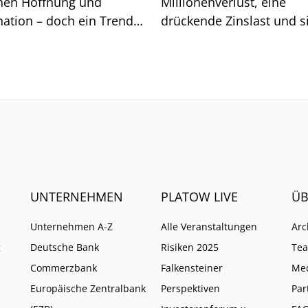
hen Hoffnung und
Millionenverlust, eine
nation – doch ein Trend
drückende Zinslast und s
et sich ab.
immer stärke einmische
Geldgeber. Wie es mit d
Insurtech weitergeht.
UNTERNEHMEN
PLATOW LIVE
ÜB
Unternehmen A-Z
Alle Veranstaltungen
Arc
g
Deutsche Bank
Risiken 2025
Te
Commerzbank
Falkensteiner
Me
Europäische Zentralbank
Perspektiven
Par