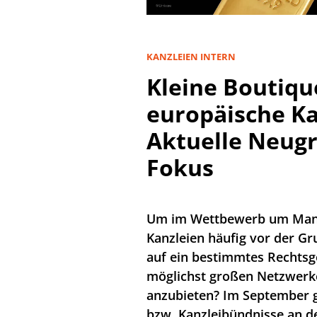
KANZLEIEN INTERN
Kleine Boutiqu
europäische Kan
Aktuelle Neug
Fokus
Um im Wettbewerb um Mand
Kanzleien häufig vor der Gr
auf ein bestimmtes Rechtsg
möglichst großen Netzwerke
anzubieten? Im September g
bzw. Kanzleibündnisse an de