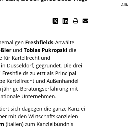
All
ehemaligen
Freshfields
-Anwälte
ößler
und
Tobias Pukropski
die
e für Kartellrecht und
z in Düsseldorf, gegründet. Die drei
reshfields zuletzt als Principal
ppe Kartellrecht und Außenhandel
rjährige Beratungserfahrung mit
rnationale Unternehmen.
tiert sich dagegen die ganze Kanzlei
er mit den Wirtschaftskanzleien
tm
(Italien) zum Kanzleibündnis