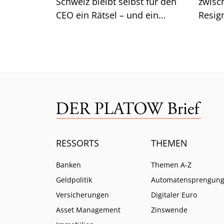
Schweiz bleibt selbst für den
zwisc
CEO ein Rätsel – und ein
Resig
Kernsegment zeigt Risse.
zeichn
RESSORTS
THEMEN
Banken
Themen A-Z
Geldpolitik
Automatensprengun
Versicherungen
Digitaler Euro
Asset Management
Zinswende