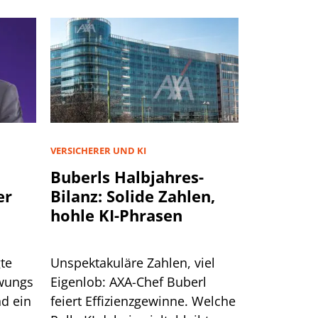
VERSICHERER UND KI
Buberls Halbjahres-
er
Bilanz: Solide Zahlen,
hohle KI-Phrasen
te
Unspektakuläre Zahlen, viel
hwungs
Eigenlob: AXA-Chef Buberl
d ein
feiert Effizienzgewinne. Welche