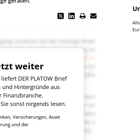
age geraten.
U
All
Eur
etzt weiter
n liefert DER PLATOW Brief
n und Hintergründe aus
r Finanzbranche.
 Sie sonst nirgends lesen.
anken, Versicherungen, Asset
rung und der