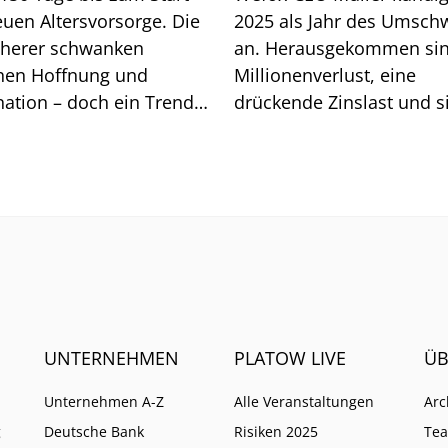
euen Altersvorsorge. Die
2025 als Jahr des Umsc
cherer schwanken
an. Herausgekommen sin
hen Hoffnung und
Millionenverlust, eine
nation – doch ein Trend
drückende Zinslast und s
et sich ab.
immer stärke einmische
Geldgeber. Wie es mit d
Insurtech weitergeht.
UNTERNEHMEN
PLATOW LIVE
ÜB
Unternehmen A-Z
Alle Veranstaltungen
Arc
g
Deutsche Bank
Risiken 2025
Te