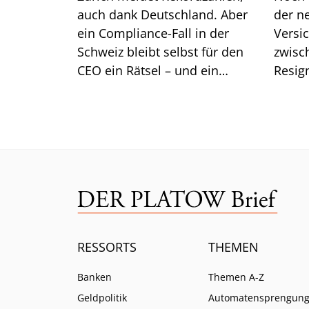
auch dank Deutschland. Aber
der n
ein Compliance-Fall in der
Versi
Schweiz bleibt selbst für den
zwisc
CEO ein Rätsel – und ein
Resig
Kernsegment zeigt Risse.
zeichn
RESSORTS
THEMEN
Banken
Themen A-Z
Geldpolitik
Automatensprengun