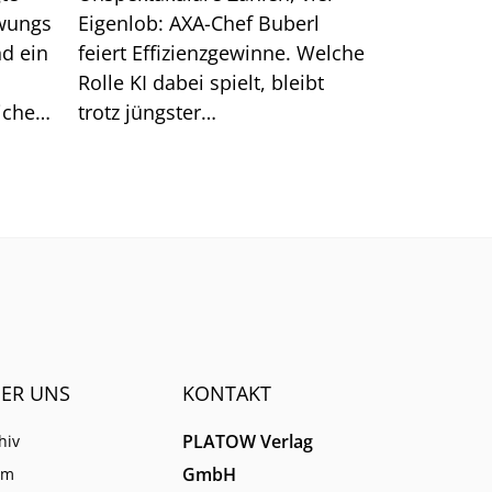
hwungs
Eigenlob: AXA-Chef Buberl
d ein
feiert Effizienzgewinne. Welche
Rolle KI dabei spielt, bleibt
icher
trotz jüngster
nde
Großankündigungen unklar.
em
ER UNS
KONTAKT
PLATOW Verlag
hiv
GmbH
am