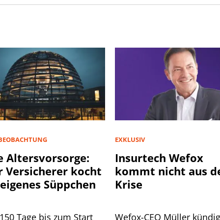
BEOBACHTUNG
EXKLUSIV
 Altersvorsorge:
Insurtech Wefox
r Versicherer kocht
kommt nicht aus d
 eigenes Süppchen
Krise
150 Tage bis zum Start
Wefox-CEO Müller kündig