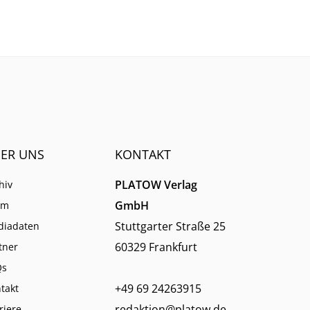
em
ER UNS
KONTAKT
PLATOW Verlag
hiv
GmbH
am
Stuttgarter Straße 25
diadaten
60329 Frankfurt
tner
Qs
+49 69 24263915
takt
redaktion@platow.de
riere