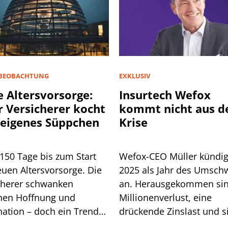
BEOBACHTUNG
EXKLUSIV
 Altersvorsorge:
Insurtech Wefox
r Versicherer kocht
kommt nicht aus d
 eigenes Süppchen
Krise
150 Tage bis zum Start
Wefox-CEO Müller kündig
euen Altersvorsorge. Die
2025 als Jahr des Umsc
cherer schwanken
an. Herausgekommen sin
hen Hoffnung und
Millionenverlust, eine
nation – doch ein Trend
drückende Zinslast und s
et sich ab.
immer stärke einmische