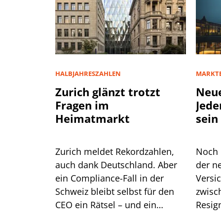
HALBJAHRESZAHLEN
MARKT
Zurich glänzt trotzt
Neue
Fragen im
Jede
Heimatmarkt
sein
Zurich meldet Rekordzahlen,
Noch 
auch dank Deutschland. Aber
der n
ein Compliance-Fall in der
Versi
Schweiz bleibt selbst für den
zwisc
CEO ein Rätsel – und ein
Resig
Kernsegment zeigt Risse.
zeichn