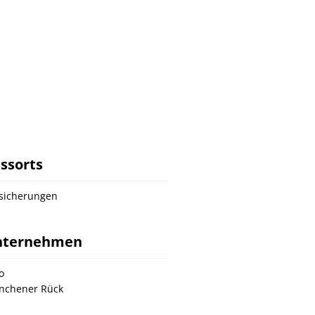
ssorts
sicherungen
nternehmen
o
nchener Rück