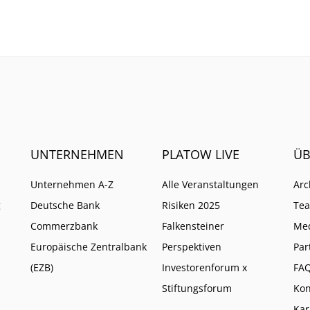
Geldgeber. Wie es mit d
Insurtech weitergeht.
UNTERNEHMEN
PLATOW LIVE
ÜB
Unternehmen A-Z
Alle Veranstaltungen
Arc
g
Deutsche Bank
Risiken 2025
Te
Commerzbank
Falkensteiner
Me
Europäische Zentralbank
Perspektiven
Par
(EZB)
Investorenforum x
FA
Stiftungsforum
Kon
Kar