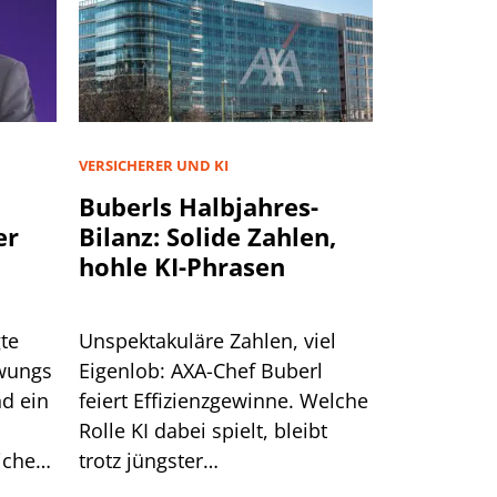
VERSICHERER UND KI
Buberls Halbjahres-
er
Bilanz: Solide Zahlen,
hohle KI-Phrasen
te
Unspektakuläre Zahlen, viel
hwungs
Eigenlob: AXA-Chef Buberl
d ein
feiert Effizienzgewinne. Welche
Rolle KI dabei spielt, bleibt
icher
trotz jüngster
nde
Großankündigungen unklar.