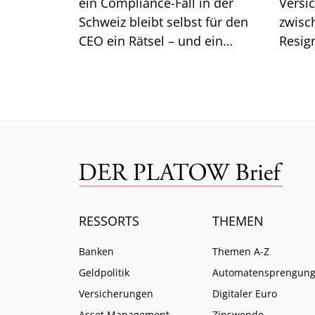
ein Compliance-Fall in der
Versi
Schweiz bleibt selbst für den
zwisc
CEO ein Rätsel – und ein
Resig
Kernsegment zeigt Risse.
zeichn
RESSORTS
THEMEN
Banken
Themen A-Z
Geldpolitik
Automatensprengun
Versicherungen
Digitaler Euro
Asset Management
Zinswende