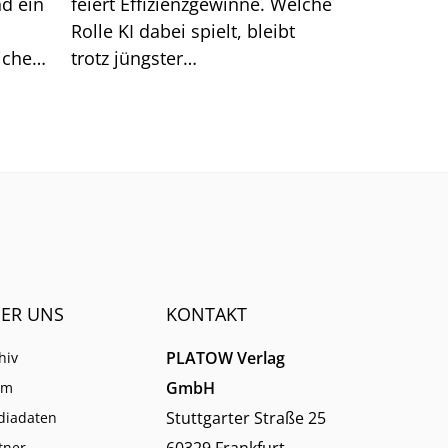
d ein
feiert Effizienzgewinne. Welche
Rolle KI dabei spielt, bleibt
icher
trotz jüngster
nde
Großankündigungen unklar.
em
ER UNS
KONTAKT
PLATOW Verlag
hiv
GmbH
am
Stuttgarter Straße 25
diadaten
60329 Frankfurt
tner