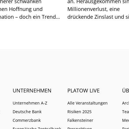
cherer schwanken
an. Herausgekommen sin
hen Hoffnung und
Millionenverlust, eine
nation – doch ein Trend
drückende Zinslast und s
et sich ab.
immer stärke einmische
Geldgeber. Wie es mit d
Insurtech weitergeht.
UNTERNEHMEN
PLATOW LIVE
ÜB
Unternehmen A-Z
Alle Veranstaltungen
Arc
g
Deutsche Bank
Risiken 2025
Te
Commerzbank
Falkensteiner
Me
Europäische Zentralbank
Perspektiven
Par