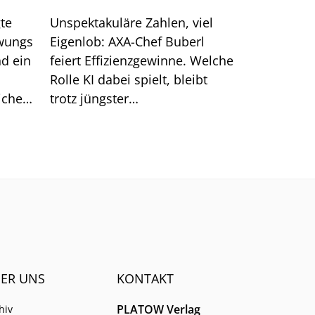
te
Unspektakuläre Zahlen, viel
hwungs
Eigenlob: AXA-Chef Buberl
d ein
feiert Effizienzgewinne. Welche
Rolle KI dabei spielt, bleibt
icher
trotz jüngster
nde
Großankündigungen unklar.
em
ER UNS
KONTAKT
PLATOW Verlag
hiv