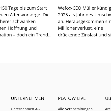
150 Tage bis zum Start
Wefox-CEO Müller kündig
euen Altersvorsorge. Die
2025 als Jahr des Umsc
cherer schwanken
an. Herausgekommen sin
hen Hoffnung und
Millionenverlust, eine
nation – doch ein Trend
drückende Zinslast und s
et sich ab.
immer stärke einmische
Geldgeber. Wie es mit d
Insurtech weitergeht.
UNTERNEHMEN
PLATOW LIVE
ÜB
Unternehmen A-Z
Alle Veranstaltungen
Arc