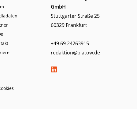
GmbH
am
Stuttgarter Straße 25
diadaten
60329 Frankfurt
tner
Qs
+49 69 24263915
takt
redaktion@platow.de
riere
Cookies