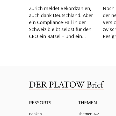
Zurich meldet Rekordzahlen,
Noch 
auch dank Deutschland. Aber
der n
ein Compliance-Fall in der
Versi
Schweiz bleibt selbst für den
zwisc
CEO ein Rätsel – und ein
Resig
Kernsegment zeigt Risse.
zeichn
RESSORTS
THEMEN
Banken
Themen A-Z