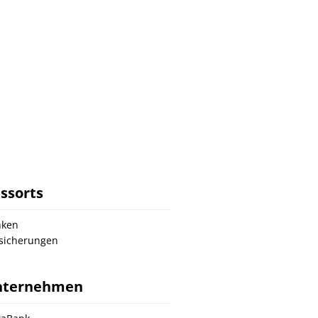
ssorts
nken
sicherungen
nternehmen