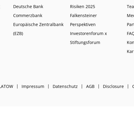
g
Deutsche Bank
Risiken 2025
Te
Commerzbank
Falkensteiner
Me
Europäische Zentralbank
Perspektiven
Par
(EZB)
Investorenforum x
FA
Stiftungsforum
Kon
Kar
PLATOW
Impressum
Datenschutz
AGB
Disclosure