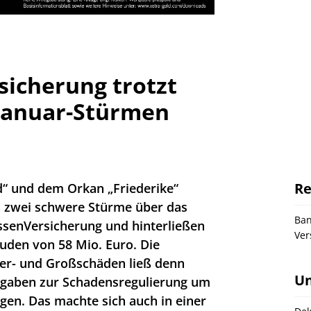
icherung trotzt
Januar-Stürmen
Re
d“ und dem Orkan „Friederike“
ch zwei schwere Stürme über das
Ba
ssenVersicherung und hinterließen
Ver
den von 58 Mio. Euro. Die
er- und Großschäden ließ denn
U
sgaben zur Schadensregulierung um
igen. Das machte sich auch in einer