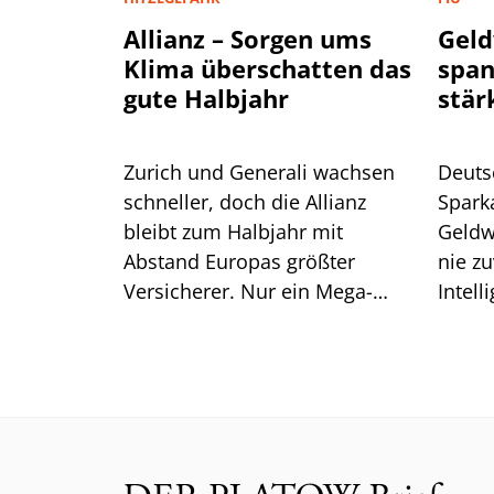
Allianz – Sorgen ums
Geld
Klima überschatten das
spa
gute Halbjahr
stär
Zurich und Generali wachsen
Deuts
schneller, doch die Allianz
Spark
bleibt zum Halbjahr mit
Geldw
Abstand Europas größter
nie zu
Versicherer. Nur ein Mega-
Intell
Risiko lässt selbst CEO Bäte
Branc
ratlos zurück.
ein.