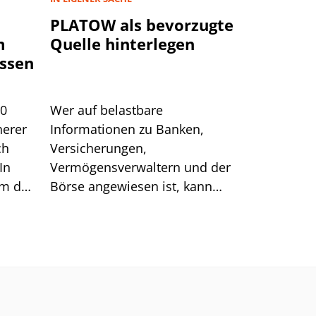
PLATOW als bevorzugte
m
Quelle hinterlegen
ssen
00
Wer auf belastbare
herer
Informationen zu Banken,
ch
Versicherungen,
In
Vermögensverwaltern und der
um das
Börse angewiesen ist, kann
sich auf generische Suchtreffer
immer weniger verlassen.