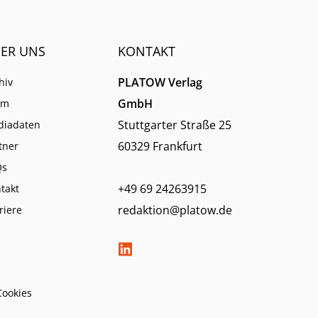
ER UNS
KONTAKT
PLATOW Verlag
hiv
GmbH
am
Stuttgarter Straße 25
diadaten
60329 Frankfurt
tner
Qs
+49 69 24263915
takt
redaktion@platow.de
riere
Cookies