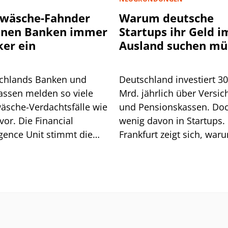
wäsche-Fahnder
Warum deutsche
nnen Banken immer
Startups ihr Geld i
ker ein
Ausland suchen mü
chlands Banken und
Deutschland investiert 3
assen melden so viele
Mrd. jährlich über Versic
äsche-Verdachtsfälle wie
und Pensionskassen. Do
vor. Die Financial
wenig davon in Startups. 
igence Unit stimmt die
Frankfurt zeigt sich, war
he auf weitere Pflichten
so ist.