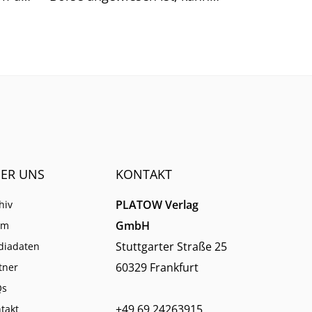
sich auf generische Suchtreffer
immer weniger verlassen.
ER UNS
KONTAKT
PLATOW Verlag
hiv
GmbH
am
Stuttgarter Straße 25
diadaten
60329 Frankfurt
tner
Qs
+49 69 24263915
takt