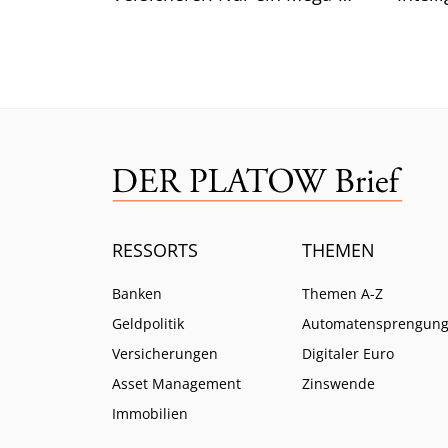
Risiko lässt selbst CEO Bäte
Branc
ratlos zurück.
ein.
RESSORTS
THEMEN
Banken
Themen A-Z
Geldpolitik
Automatensprengun
Versicherungen
Digitaler Euro
Asset Management
Zinswende
Immobilien