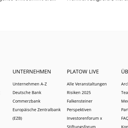
he auf weitere Pflichten
so ist.
UNTERNEHMEN
PLATOW LIVE
ÜB
Unternehmen A-Z
Alle Veranstaltungen
Arc
g
Deutsche Bank
Risiken 2025
Te
Commerzbank
Falkensteiner
Me
Europäische Zentralbank
Perspektiven
Par
(EZB)
Investorenforum x
FA
Stiftungsforum
Kon