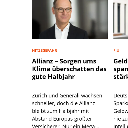
HITZEGEFAHR
FIU
Allianz – Sorgen ums
Geld
Klima überschatten das
spa
gute Halbjahr
stär
Zurich und Generali wachsen
Deuts
schneller, doch die Allianz
Spark
bleibt zum Halbjahr mit
Geldw
Abstand Europas größter
nie zu
Versicherer. Nur ein Mega-
Intell