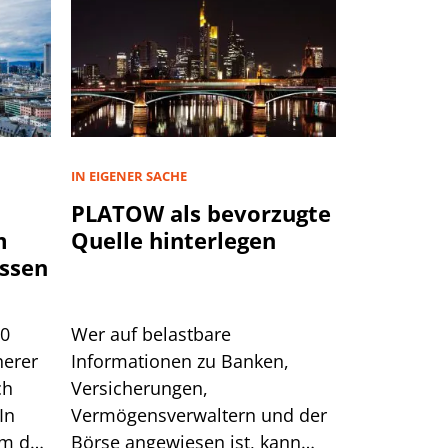
IN EIGENER SACHE
PLATOW als bevorzugte
m
Quelle hinterlegen
ssen
00
Wer auf belastbare
herer
Informationen zu Banken,
ch
Versicherungen,
In
Vermögensverwaltern und der
um das
Börse angewiesen ist, kann