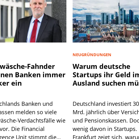
NEUGRÜNDUNGEN
wäsche-Fahnder
Warum deutsche
nnen Banken immer
Startups ihr Geld i
ker ein
Ausland suchen mü
chlands Banken und
Deutschland investiert 3
assen melden so viele
Mrd. jährlich über Versic
äsche-Verdachtsfälle wie
und Pensionskassen. Do
vor. Die Financial
wenig davon in Startups. 
igence Unit stimmt die
Frankfurt zeigt sich, war