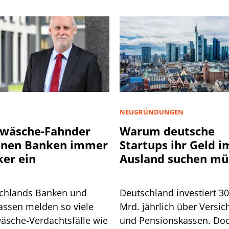
NEUGRÜNDUNGEN
wäsche-Fahnder
Warum deutsche
nnen Banken immer
Startups ihr Geld i
ker ein
Ausland suchen mü
chlands Banken und
Deutschland investiert 3
assen melden so viele
Mrd. jährlich über Versic
äsche-Verdachtsfälle wie
und Pensionskassen. Do