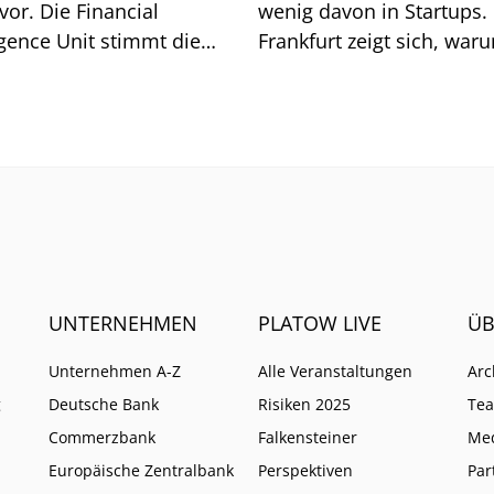
vor. Die Financial
wenig davon in Startups. 
igence Unit stimmt die
Frankfurt zeigt sich, war
he auf weitere Pflichten
so ist.
UNTERNEHMEN
PLATOW LIVE
ÜB
Unternehmen A-Z
Alle Veranstaltungen
Arc
g
Deutsche Bank
Risiken 2025
Te
Commerzbank
Falkensteiner
Me
Europäische Zentralbank
Perspektiven
Par