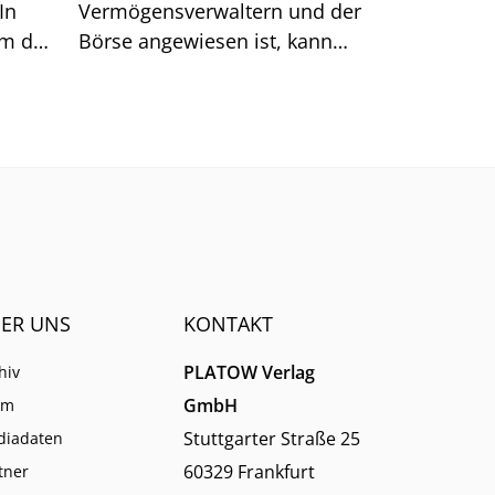
In
Vermögensverwaltern und der
um das
Börse angewiesen ist, kann
sich auf generische Suchtreffer
immer weniger verlassen.
ER UNS
KONTAKT
PLATOW Verlag
hiv
GmbH
am
Stuttgarter Straße 25
diadaten
60329 Frankfurt
tner