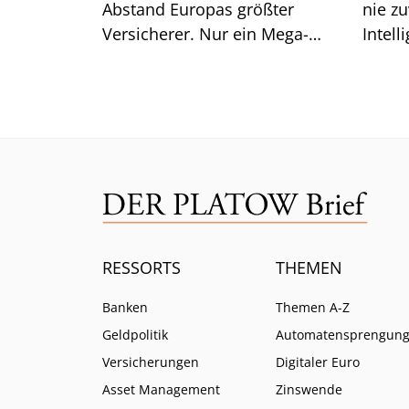
Abstand Europas größter
nie zu
Versicherer. Nur ein Mega-
Intell
Risiko lässt selbst CEO Bäte
Branc
ratlos zurück.
ein.
RESSORTS
THEMEN
Banken
Themen A-Z
Geldpolitik
Automatensprengun
Versicherungen
Digitaler Euro
Asset Management
Zinswende