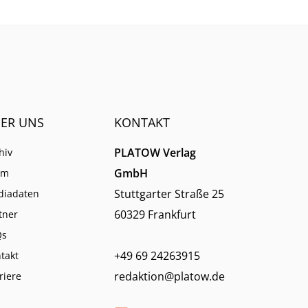
ER UNS
KONTAKT
PLATOW Verlag
hiv
GmbH
am
Stuttgarter Straße 25
diadaten
60329 Frankfurt
tner
Qs
+49 69 24263915
takt
redaktion@platow.de
riere