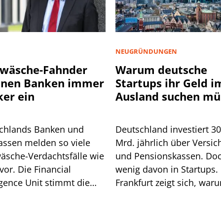
NEUGRÜNDUNGEN
wäsche-Fahnder
Warum deutsche
nnen Banken immer
Startups ihr Geld i
ker ein
Ausland suchen mü
chlands Banken und
Deutschland investiert 3
assen melden so viele
Mrd. jährlich über Versic
äsche-Verdachtsfälle wie
und Pensionskassen. Do
vor. Die Financial
wenig davon in Startups. 
igence Unit stimmt die
Frankfurt zeigt sich, war
he auf weitere Pflichten
so ist.