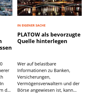
IN EIGENER SACHE
PLATOW als bevorzugte
m
Quelle hinterlegen
ssen
00
Wer auf belastbare
herer
Informationen zu Banken,
ch
Versicherungen,
In
Vermögensverwaltern und der
um das
Börse angewiesen ist, kann
sich auf generische Suchtreffer
immer weniger verlassen.