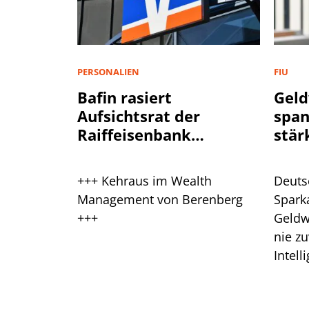
PERSONALIEN
FIU
Bafin rasiert
Geld
Aufsichtsrat der
spa
Raiffeisenbank
stär
Plankstetten
+++ Kehraus im Wealth
Deuts
Management von Berenberg
Spark
+++
Geldw
nie zu
Intell
Branc
ein.