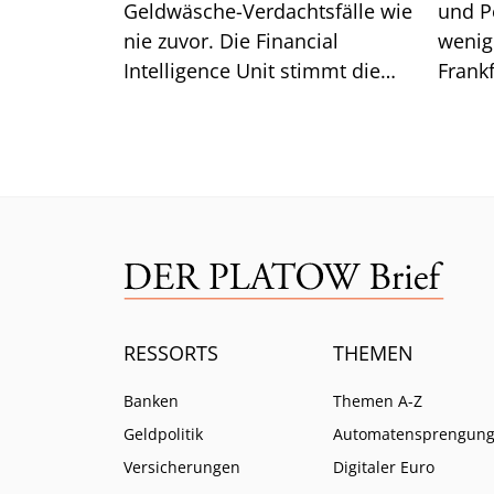
Geldwäsche-Verdachtsfälle wie
und P
nie zuvor. Die Financial
wenig 
Intelligence Unit stimmt die
Frankf
Branche auf weitere Pflichten
so ist.
ein.
RESSORTS
THEMEN
Banken
Themen A-Z
Geldpolitik
Automatensprengun
Versicherungen
Digitaler Euro