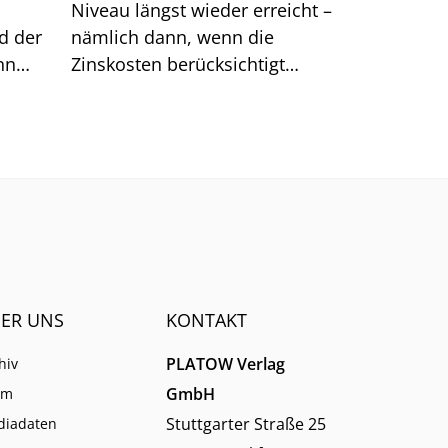
Niveau längst wieder erreicht –
d der
nämlich dann, wenn die
nn
Zinskosten berücksichtigt
reffer
werden. Große Sprünge sind
.
nach unserer Analyse jetzt
kaum noch möglich.
ER UNS
KONTAKT
PLATOW Verlag
hiv
GmbH
am
Stuttgarter Straße 25
diadaten