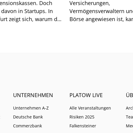
ensionskassen. Doch
Versicherungen,
davon in Startups. In
Vermögensverwaltern un
urt zeigt sich, warum das
Börse angewiesen ist, ka
sich auf generische Sucht
immer weniger verlassen
UNTERNEHMEN
PLATOW LIVE
ÜB
Unternehmen A-Z
Alle Veranstaltungen
Arc
g
Deutsche Bank
Risiken 2025
Te
Commerzbank
Falkensteiner
Me