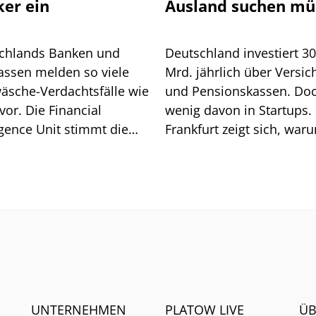
ker ein
Ausland suchen mü
chlands Banken und
Deutschland investiert 3
assen melden so viele
Mrd. jährlich über Versic
äsche-Verdachtsfälle wie
und Pensionskassen. Do
vor. Die Financial
wenig davon in Startups. 
igence Unit stimmt die
Frankfurt zeigt sich, war
he auf weitere Pflichten
so ist.
UNTERNEHMEN
PLATOW LIVE
ÜB