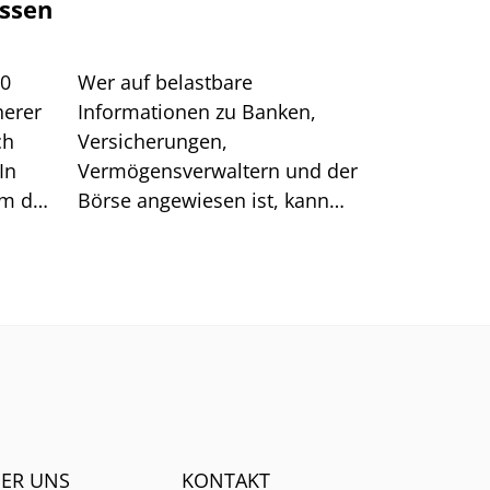
ssen
00
Wer auf belastbare
herer
Informationen zu Banken,
ch
Versicherungen,
In
Vermögensverwaltern und der
um das
Börse angewiesen ist, kann
sich auf generische Suchtreffer
immer weniger verlassen.
ER UNS
KONTAKT