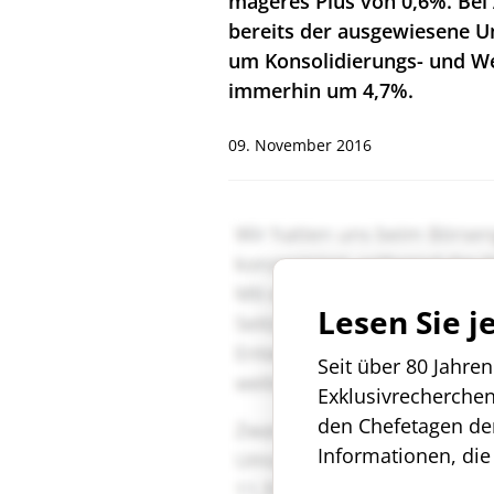
mageres Plus von 0,6%. Bei 
bereits der ausgewiesene U
um Konsolidierungs- und We
immerhin um 4,7%.
09. November 2016
Lesen Sie j
Seit über 80 Jahre
Exklusivrecherche
den Chefetagen de
Informationen, die