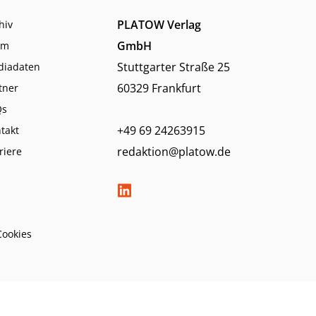
PLATOW Verlag
hiv
GmbH
am
Stuttgarter Straße 25
diadaten
60329 Frankfurt
tner
Qs
+49 69 24263915
takt
redaktion@platow.de
riere
Cookies