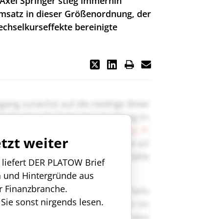
Axel Springer stieg immerhin
msatz in dieser Größenordnung, der
chselkurseffekte bereinigte
etzt weiter
n liefert DER PLATOW Brief
n und Hintergründe aus
r Finanzbranche.
 Sie sonst nirgends lesen.