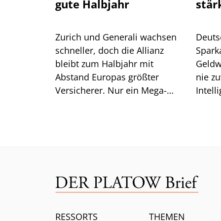
gute Halbjahr
stär
Zurich und Generali wachsen
Deuts
schneller, doch die Allianz
Spark
bleibt zum Halbjahr mit
Geldw
Abstand Europas größter
nie zu
Versicherer. Nur ein Mega-
Intell
Risiko lässt selbst CEO Bäte
Branc
ratlos zurück.
ein.
RESSORTS
THEMEN