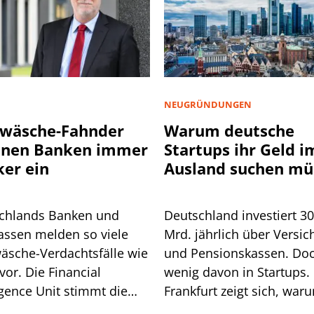
NEUGRÜNDUNGEN
wäsche-Fahnder
Warum deutsche
nnen Banken immer
Startups ihr Geld i
ker ein
Ausland suchen mü
chlands Banken und
Deutschland investiert 3
assen melden so viele
Mrd. jährlich über Versic
äsche-Verdachtsfälle wie
und Pensionskassen. Do
vor. Die Financial
wenig davon in Startups. 
igence Unit stimmt die
Frankfurt zeigt sich, war
he auf weitere Pflichten
so ist.