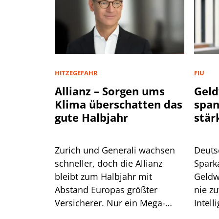
HITZEGEFAHR
FIU
Allianz – Sorgen ums
Geld
Klima überschatten das
spa
gute Halbjahr
stär
Zurich und Generali wachsen
Deuts
schneller, doch die Allianz
Spark
bleibt zum Halbjahr mit
Geldw
Abstand Europas größter
nie zu
Versicherer. Nur ein Mega-
Intell
Risiko lässt selbst CEO Bäte
Branc