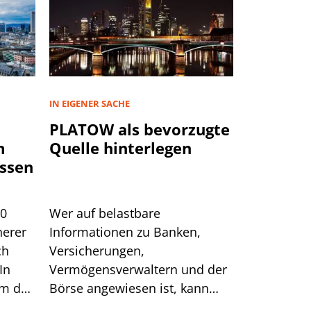
IN EIGENER SACHE
PLATOW als bevorzugte
m
Quelle hinterlegen
ssen
00
Wer auf belastbare
herer
Informationen zu Banken,
ch
Versicherungen,
In
Vermögensverwaltern und der
um das
Börse angewiesen ist, kann
sich auf generische Suchtreffer