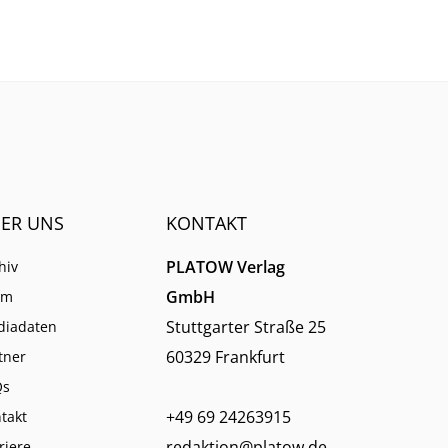
immer weniger verlassen.
ER UNS
KONTAKT
PLATOW Verlag
hiv
GmbH
am
Stuttgarter Straße 25
diadaten
60329 Frankfurt
tner
Qs
+49 69 24263915
takt
redaktion@platow.de
riere