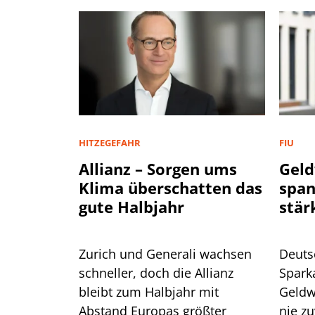
HITZEGEFAHR
FIU
Allianz – Sorgen ums
Geld
Klima überschatten das
spa
gute Halbjahr
stär
Zurich und Generali wachsen
Deuts
schneller, doch die Allianz
Spark
bleibt zum Halbjahr mit
Geldw
Abstand Europas größter
nie zu