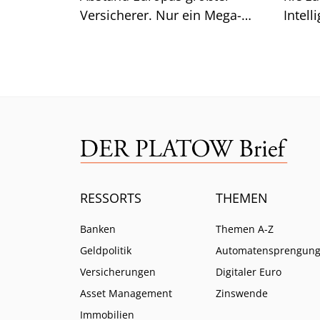
Versicherer. Nur ein Mega-
Intell
Risiko lässt selbst CEO Bäte
Branc
ratlos zurück.
ein.
RESSORTS
THEMEN
Banken
Themen A-Z
Geldpolitik
Automatensprengun
Versicherungen
Digitaler Euro
Asset Management
Zinswende
Immobilien