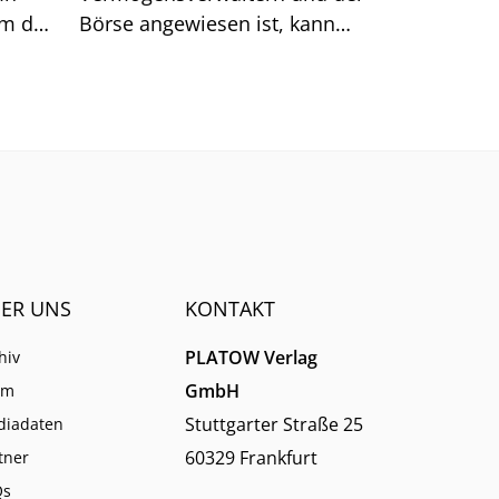
um das
Börse angewiesen ist, kann
sich auf generische Suchtreffer
immer weniger verlassen.
ER UNS
KONTAKT
PLATOW Verlag
hiv
GmbH
am
Stuttgarter Straße 25
diadaten
60329 Frankfurt
tner
Qs