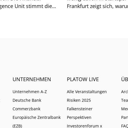
igence Unit stimmt die
Frankfurt zeigt sich, war
he auf weitere Pflichten
so ist.
UNTERNEHMEN
PLATOW LIVE
ÜB
Unternehmen A-Z
Alle Veranstaltungen
Arc
g
Deutsche Bank
Risiken 2025
Te
Commerzbank
Falkensteiner
Me
Europäische Zentralbank
Perspektiven
Par
(EZB)
Investorenforum x
FA