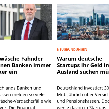
NEUGRÜNDUNGEN
wäsche-Fahnder
Warum deutsche
nnen Banken immer
Startups ihr Geld i
ker ein
Ausland suchen mü
chlands Banken und
Deutschland investiert 3
assen melden so viele
Mrd. jährlich über Versic
äsche-Verdachtsfälle wie
und Pensionskassen. Do
vor. Die Financial
wenig davon in Startups. 