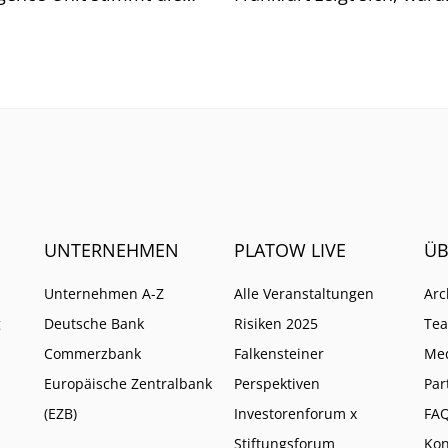
he auf weitere Pflichten
so ist.
UNTERNEHMEN
PLATOW LIVE
ÜB
Unternehmen A-Z
Alle Veranstaltungen
Arc
g
Deutsche Bank
Risiken 2025
Te
Commerzbank
Falkensteiner
Me
Europäische Zentralbank
Perspektiven
Par
(EZB)
Investorenforum x
FA
Stiftungsforum
Kon