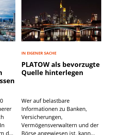
IN EIGENER SACHE
PLATOW als bevorzugte
m
Quelle hinterlegen
ssen
00
Wer auf belastbare
herer
Informationen zu Banken,
ch
Versicherungen,
In
Vermögensverwaltern und der
um das
Börse angewiesen ist, kann