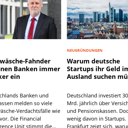
NEUGRÜNDUNGEN
wäsche-Fahnder
Warum deutsche
nnen Banken immer
Startups ihr Geld i
ker ein
Ausland suchen mü
chlands Banken und
Deutschland investiert 3
assen melden so viele
Mrd. jährlich über Versic
äsche-Verdachtsfälle wie
und Pensionskassen. Do
vor. Die Financial
wenig davon in Startups. 
igence Unit stimmt die
Frankfurt zeigt sich, war