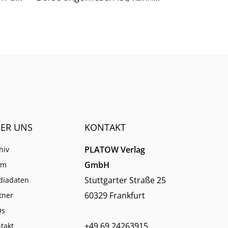
sich auf generische Suchtreffer
immer weniger verlassen.
ER UNS
KONTAKT
PLATOW Verlag
hiv
GmbH
am
Stuttgarter Straße 25
diadaten
60329 Frankfurt
tner
Qs
+49 69 24263915
takt