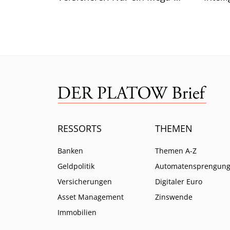
Risiko lässt selbst CEO Bäte
Branc
ratlos zurück.
ein.
RESSORTS
THEMEN
Banken
Themen A-Z
Geldpolitik
Automatensprengun
Versicherungen
Digitaler Euro
Asset Management
Zinswende
Immobilien