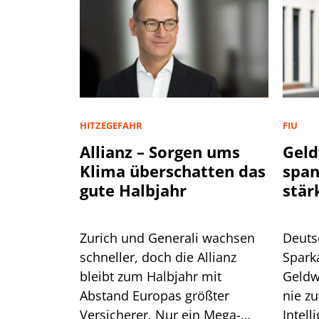
HITZEGEFAHR
FIU
Allianz – Sorgen ums
Geld
Klima überschatten das
spa
gute Halbjahr
stär
Zurich und Generali wachsen
Deuts
schneller, doch die Allianz
Spark
bleibt zum Halbjahr mit
Geldw
Abstand Europas größter
nie zu
Versicherer. Nur ein Mega-
Intell