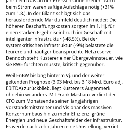
Jahr beim Gas an der Preisschraube drehen. Auch
beim Strom waren saftige Aufschläge nötig (+31%
zum 1.8.). In der Bilanz schlägt sich das
herausfordernde Marktumfeld deutlich nieder: Die
höheren Beschaffungskosten sorgten im 1. Hj. für
einen starken Ergebniseinbruch im Geschäft mit
intelligenter Infrastruktur (-48,5%). Bei der
systemkritischen Infrastruktur (-9%) belastete die
teurere und häufiger beanspruchte Netzreserve.
Dennoch steht Kusterer einer Übergewinnsteuer, wie
sie RWE fürchten müsste, kritisch gegenüber.
Weil EnBW bislang hinterm Vj. und der weiter
geltenden Prognose (3,03 Mrd. bis 3,18 Mrd. Euro adj.
EBITDA) zurückblieb, liegt Kusterers Augenmerk
ohnehin woanders. Mit Frank Mastiaux verliert der
CFO zum Monatsende seinen langjährigen
Vorstandsmitstreiter und Visionär des massiven
Konzernumbaus hin zu mehr Effizienz, grüne
Energien und neue Geschäftsfelder der Infrastruktur.
Es werde nach zehn Jahren eine Umstellung, verriet