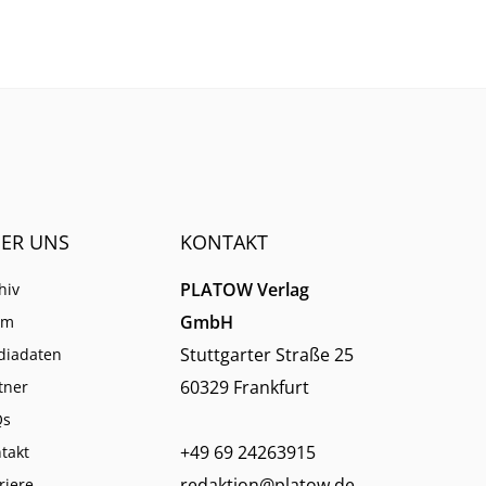
immer weniger verlassen.
ER UNS
KONTAKT
PLATOW Verlag
hiv
GmbH
am
Stuttgarter Straße 25
diadaten
60329 Frankfurt
tner
Qs
+49 69 24263915
takt
redaktion@platow.de
riere