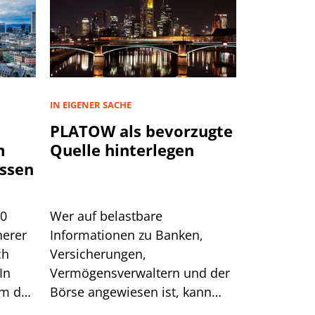
IN EIGENER SACHE
PLATOW als bevorzugte
m
Quelle hinterlegen
ssen
00
Wer auf belastbare
herer
Informationen zu Banken,
ch
Versicherungen,
In
Vermögensverwaltern und der
um das
Börse angewiesen ist, kann
sich auf generische Suchtreffer