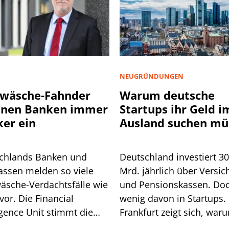
NEUGRÜNDUNGEN
wäsche-Fahnder
Warum deutsche
nnen Banken immer
Startups ihr Geld i
ker ein
Ausland suchen mü
chlands Banken und
Deutschland investiert 3
assen melden so viele
Mrd. jährlich über Versic
äsche-Verdachtsfälle wie
und Pensionskassen. Do
vor. Die Financial
wenig davon in Startups. 
igence Unit stimmt die
Frankfurt zeigt sich, war
he auf weitere Pflichten
so ist.