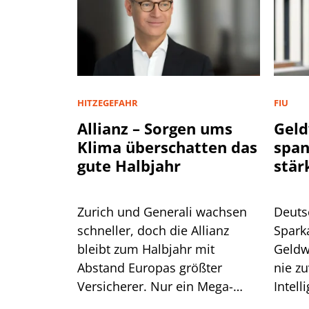
HITZEGEFAHR
FIU
Allianz – Sorgen ums
Geld
Klima überschatten das
spa
gute Halbjahr
stär
Zurich und Generali wachsen
Deuts
schneller, doch die Allianz
Spark
bleibt zum Halbjahr mit
Geldw
Abstand Europas größter
nie zu
Versicherer. Nur ein Mega-
Intell
Risiko lässt selbst CEO Bäte
Branc