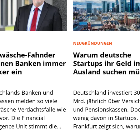
NEUGRÜNDUNGEN
wäsche-Fahnder
Warum deutsche
nnen Banken immer
Startups ihr Geld i
ker ein
Ausland suchen mü
chlands Banken und
Deutschland investiert 3
assen melden so viele
Mrd. jährlich über Versic
äsche-Verdachtsfälle wie
und Pensionskassen. Do
vor. Die Financial
wenig davon in Startups. 
igence Unit stimmt die
Frankfurt zeigt sich, war
he auf weitere Pflichten
so ist.