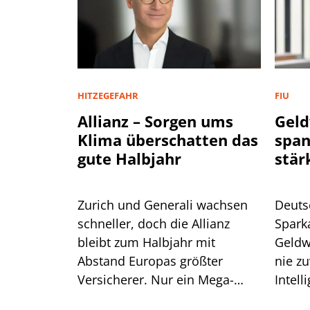
HITZEGEFAHR
FIU
Allianz – Sorgen ums
Geld
Klima überschatten das
spa
gute Halbjahr
stär
Zurich und Generali wachsen
Deuts
schneller, doch die Allianz
Spark
bleibt zum Halbjahr mit
Geldw
Abstand Europas größter
nie zu
Versicherer. Nur ein Mega-
Intell
Risiko lässt selbst CEO Bäte
Branc