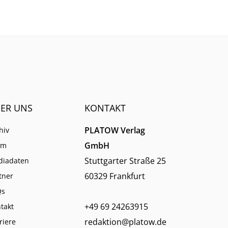
immer weniger verlassen.
ER UNS
KONTAKT
PLATOW Verlag
hiv
GmbH
am
Stuttgarter Straße 25
diadaten
60329 Frankfurt
tner
Qs
+49 69 24263915
takt
redaktion@platow.de
riere