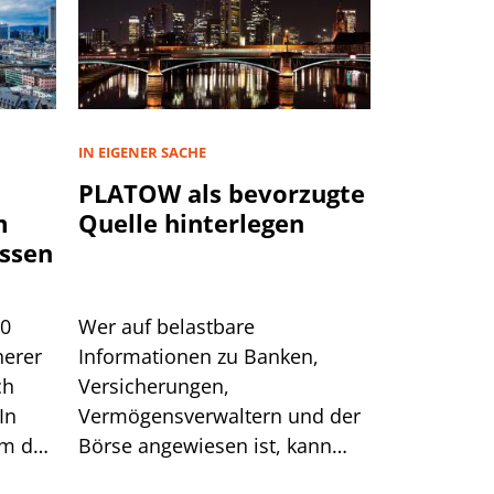
IN EIGENER SACHE
PLATOW als bevorzugte
m
Quelle hinterlegen
ssen
00
Wer auf belastbare
herer
Informationen zu Banken,
ch
Versicherungen,
In
Vermögensverwaltern und der
um das
Börse angewiesen ist, kann
sich auf generische Suchtreffer