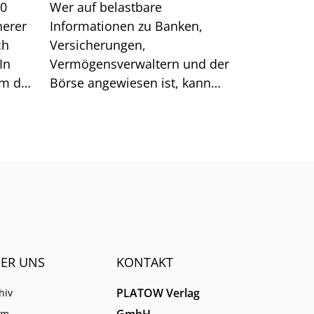
00
Wer auf belastbare
herer
Informationen zu Banken,
ch
Versicherungen,
In
Vermögensverwaltern und der
um das
Börse angewiesen ist, kann
sich auf generische Suchtreffer
immer weniger verlassen.
ER UNS
KONTAKT
PLATOW Verlag
hiv
GmbH
am