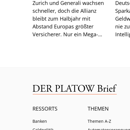
Zurich und Generali wachsen
Deuts
schneller, doch die Allianz
Spark
bleibt zum Halbjahr mit
Geldw
Abstand Europas größter
nie zu
Versicherer. Nur ein Mega-
Intell
Risiko lässt selbst CEO Bäte
Branc
ratlos zurück.
ein.
RESSORTS
THEMEN
Banken
Themen A-Z
Geldpolitik
Automatensprengun