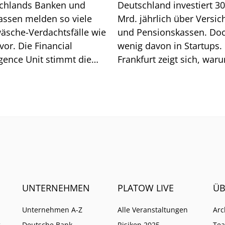
chlands Banken und
Deutschland investiert 3
assen melden so viele
Mrd. jährlich über Versic
äsche-Verdachtsfälle wie
und Pensionskassen. Do
vor. Die Financial
wenig davon in Startups. 
igence Unit stimmt die
Frankfurt zeigt sich, war
he auf weitere Pflichten
so ist.
UNTERNEHMEN
PLATOW LIVE
ÜB
Unternehmen A-Z
Alle Veranstaltungen
Arc
g
Deutsche Bank
Risiken 2025
Te