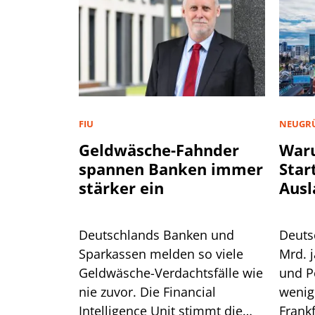
FIU
NEUGR
Geldwäsche-Fahnder
War
spannen Banken immer
Star
stärker ein
Ausl
Deutschlands Banken und
Deuts
Sparkassen melden so viele
Mrd. j
Geldwäsche-Verdachtsfälle wie
und P
nie zuvor. Die Financial
wenig 
Intelligence Unit stimmt die
Frankf