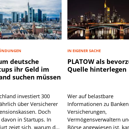
ÜNDUNGEN
IN EIGENER SACHE
um deutsche
PLATOW als bevorz
tups ihr Geld im
Quelle hinterlegen
and suchen müssen
chland investiert 300
Wer auf belastbare
ährlich über Versicherer
Informationen zu Banken
ensionskassen. Doch
Versicherungen,
davon in Startups. In
Vermögensverwaltern un
urt zeigt sich, warum das
Börse angewiesen ist, ka