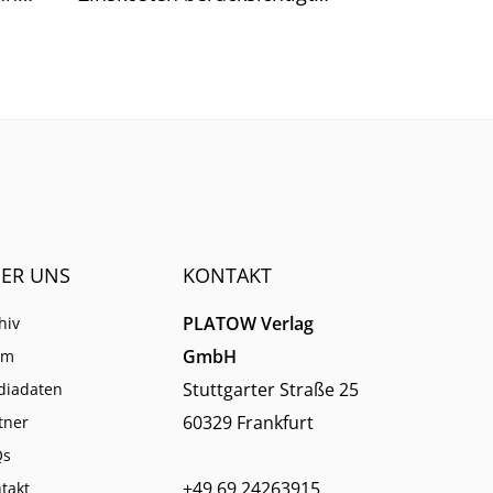
reffer
werden. Große Sprünge sind
.
nach unserer Analyse jetzt
kaum noch möglich.
ER UNS
KONTAKT
PLATOW Verlag
hiv
GmbH
am
Stuttgarter Straße 25
diadaten
60329 Frankfurt
tner
Qs
+49 69 24263915
takt