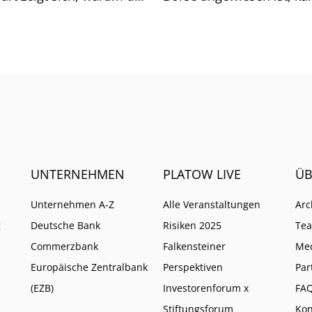
sich auf generische Sucht
immer weniger verlassen
UNTERNEHMEN
PLATOW LIVE
ÜB
Unternehmen A-Z
Alle Veranstaltungen
Arc
g
Deutsche Bank
Risiken 2025
Te
Commerzbank
Falkensteiner
Me
Europäische Zentralbank
Perspektiven
Par
(EZB)
Investorenforum x
FA
Stiftungsforum
Kon