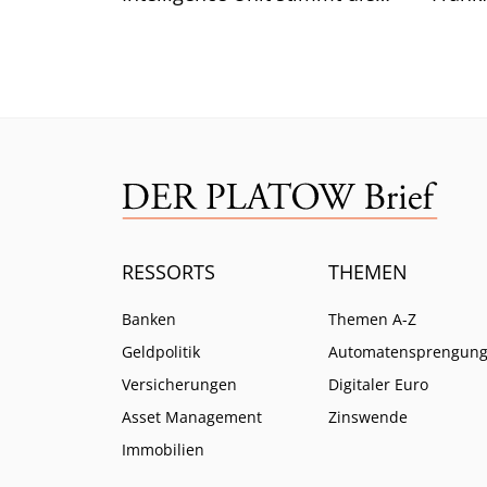
Branche auf weitere Pflichten
so ist.
ein.
RESSORTS
THEMEN
Banken
Themen A-Z
Geldpolitik
Automatensprengun
Versicherungen
Digitaler Euro
Asset Management
Zinswende
Immobilien